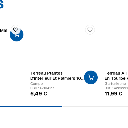
S
9 Mm
Terreau Plantes
Terreau À 
D'interieur Et Palmiers 10
En Tourbe 
L
Fleurs, Le
Compo
Gartenkrone
Gartenkron
UGS : 42104167
UGS : 4261662
6,49
€
11,99
€