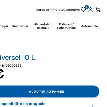
0
Services
Projets
Contact
Pro
Alimentation
Bâtiment/
énager
Décoration
Automobile
animaux
Construction
iversel 10 L
411196090563
€
AJOUTER AU PANIER
 disponibilité en magasin