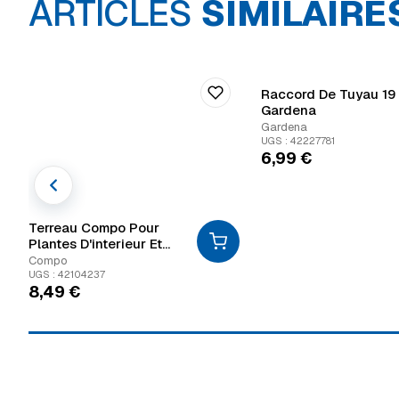
ARTICLES
SIMILAIRE
Raccord De Tuyau 1
Gardena
Gardena
UGS : 42227781
6,99
€
Terreau Compo Pour
Plantes D'interieur Et
Palmiers De 20L
Compo
UGS : 42104237
8,49
€