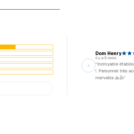
Dom Henry
il y a 5 mois
“Incroyable établi
!. Personnel très a
merveille 🙏👍”