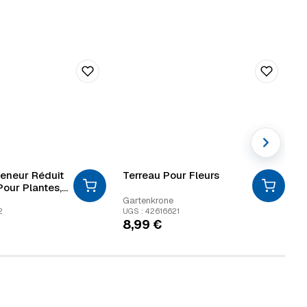
Teneur Réduit
Terreau Pour Fleurs
T
Pour Plantes,
gumes & Rosiers
Gartenkrone
F
e 60 L
2
UGS : 42616621
U
8,99
€