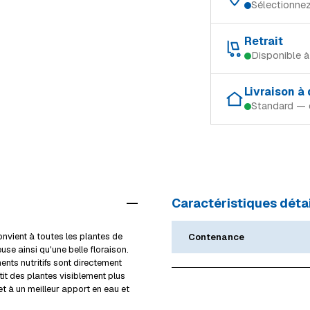
Sélectionnez
Choisissez votre magas
Retrait
Disponible 
Schifflange
Retrait gratuit dans le 
Ingeldorf
Livraison à
Standard — 
Schifflange
Alzingen
Modes de livraison (Lu
Ingeldorf
Mersch
Retrait en magasin
Alzingen
Livraison à domicile 
Mersch
Caractéristiques détai
Livraison volumineux
Voir tous les magasi
Détails livraison & re
nvient à toutes les plantes de
Contenance
euse ainsi qu'une belle floraison.
ents nutritifs sont directement
it des plantes visiblement plus
et à un meilleur apport en eau et