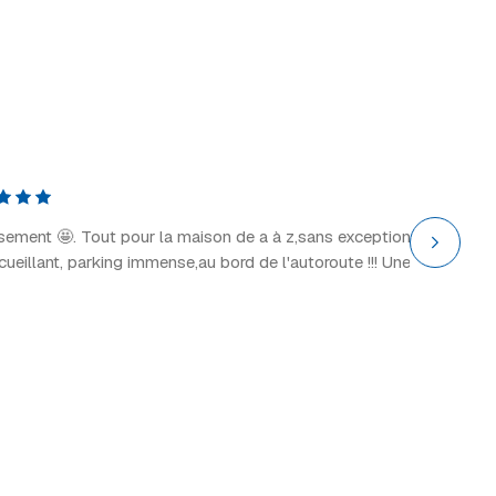
Explor
il y a 2 
ssement 🤩. Tout pour la maison de a à z,sans exception
“Grand 
ccueillant, parking immense,au bord de l'autoroute !!! Une