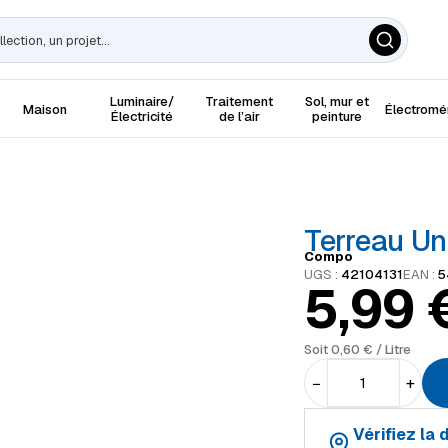
Luminaire/
Traitement
Sol, mur et
Maison
Électrom
Électricité
de l’air
peinture
Terreau Un
Compo
UGS :
42104131
EAN :
5
5,99
Soit
0,60
€
/ Litre
−
+
Vérifiez la