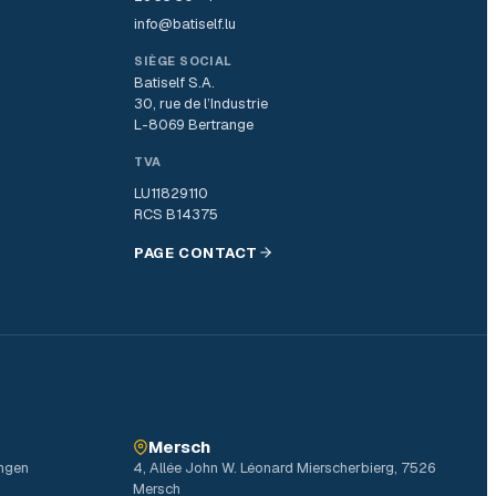
info@batiself.lu
SIÈGE SOCIAL
Batiself S.A.
30, rue de l’Industrie
L-8069 Bertrange
TVA
LU11829110
RCS B14375
PAGE CONTACT
Mersch
ingen
4, Allée John W. Léonard Mierscherbierg, 7526
Mersch