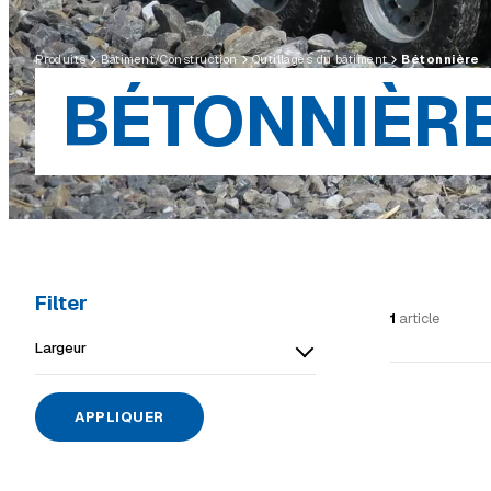
Produits
Bâtiment/Construction
Outillages du bâtiment
Bétonnière
BÉTONNIÈR
Filter
1
article
Largeur
APPLIQUER