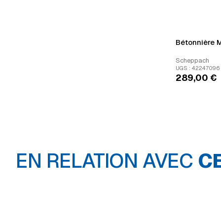
Bétonnière M
Scheppach
UGS : 42247096
289,00
€
EN RELATION AVEC
C
Bâches
Compresseur