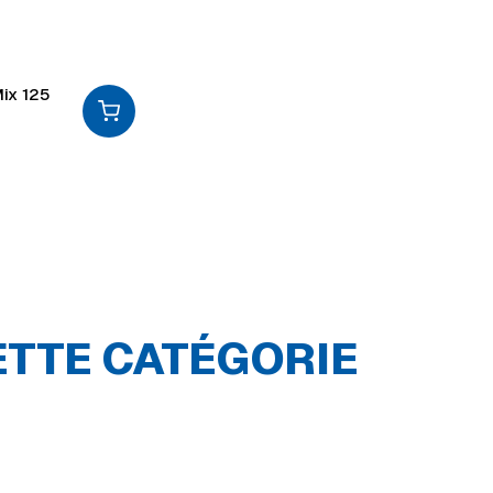
ix 125
ETTE CATÉGORIE
Échelle &
échafaudage
Palan & treuil