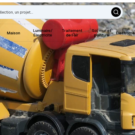
Luminaire/
Traitement
Sol, mur et
Maison
Électrom
Électricité
de l’air
peinture