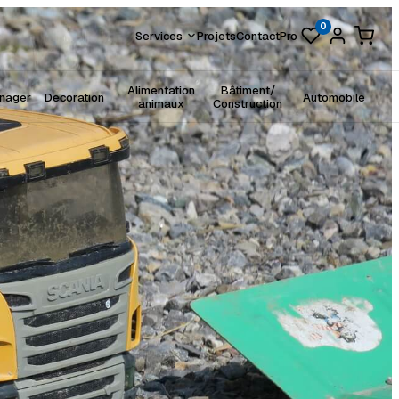
0
Services
Projets
Contact
Pro
Alimentation
Bâtiment/
énager
Décoration
Automobile
animaux
Construction