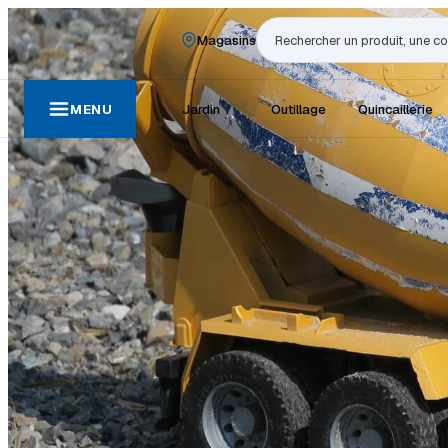
Magasins
Rechercher
MENU
Jardin
Outillage
Quincaillerie