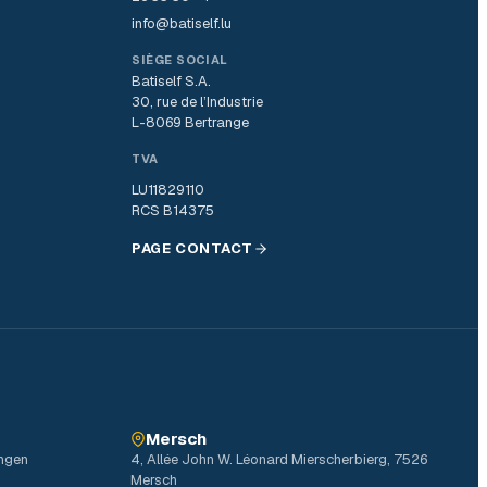
info@batiself.lu
SIÈGE SOCIAL
Batiself S.A.
30, rue de l’Industrie
L-8069 Bertrange
TVA
LU11829110
RCS B14375
PAGE CONTACT
Mersch
ingen
4, Allée John W. Léonard Mierscherbierg, 7526
Mersch