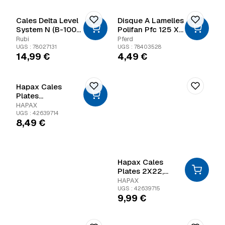
Cales Delta Level
Disque A Lamelles
System N (B-100
Polifan Pfc 125 X
Un)
22,23 Mm
Rubi
Pferd
UGS : 78027131
UGS : 78403528
14,99
€
4,49
€
Hapax Cales
Plates
1X22,00X95 Blanc
HAPAX
UGS : 42639714
8,49
€
Hapax Cales
Plates 2X22,
00X95 Bleu
HAPAX
UGS : 42639715
9,99
€