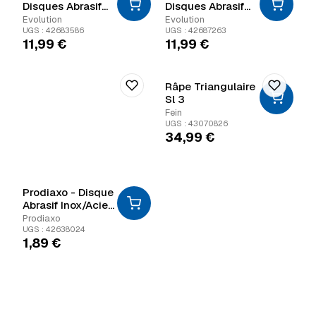
Disques Abrasif
Disques Abrasif
Grain 180
Grain 80
Evolution
Evolution
UGS : 42683586
UGS : 42687263
11,99
€
11,99
€
Râpe Triangulaire
Sl 3
Fein
UGS : 43070826
34,99
€
Prodiaxo - Disque
Abrasif Inox/Acier
- 1
Prodiaxo
UGS : 42638024
1,89
€