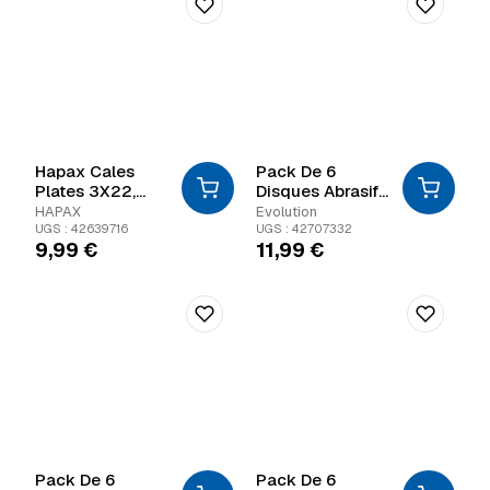
Hapax Cales
Pack De 6
Plates 3X22,
Disques Abrasif
00X95 Rouge
Grain 120
HAPAX
Evolution
UGS : 42639716
UGS : 42707332
9,99
€
11,99
€
Pack De 6
Pack De 6