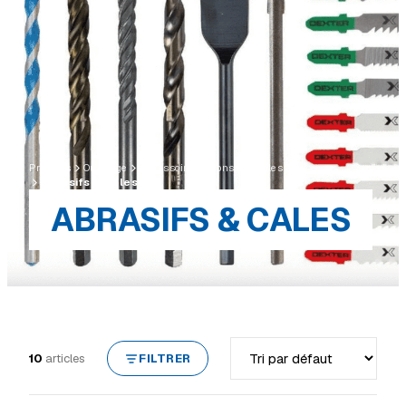
Produits
Outillage
Accessoires & consommables
Abrasifs & cales
ABRASIFS & CALES
Trier par
10
articles
FILTRER