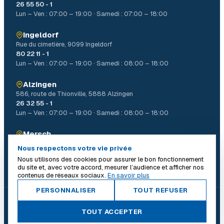
26 55 50 - 1
Lun – Ven : 07:00 – 19:00 · Samedi : 07:00 – 18:00
Ingeldorf
Rue du cimetière, 9099 Ingeldorf
80 22 11 - 1
Lun – Ven : 07:00 – 19:00 · Samedi : 08:00 – 18:00
Alzingen
586, route de Thionville, 5888 Alzingen
26 32 55 - 1
Lun – Ven : 07:00 – 19:00 · Samedi : 08:00 – 18:00
Mersch
4, Allée John W. Léonard Mierscherbierg, 7526 Mersch
Nous respectons votre vie privée
26 32 31 - 1
Nous utilisons des cookies pour assurer le bon fonctionnement
Lun – Ven : 07:00 – 19:00 · Samedi : 08:00 – 18:00
du site et, avec votre accord, mesurer l’audience et afficher nos
contenus de réseaux sociaux.
En savoir plus
PERSONNALISER
TOUT REFUSER
© 2026 Batiself. Tous droits réservés.
|
TOUT ACCEPTER
Conditions générales
Mentions légales
Politique de confidentialité