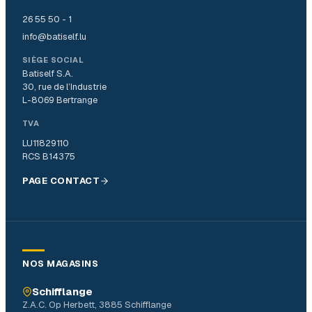
26 55 50 - 1
info@batiself.lu
SIÈGE SOCIAL
Batiself S.A.
30, rue de l’Industrie
L-8069 Bertrange
TVA
LU11829110
RCS B14375
PAGE CONTACT
NOS MAGASINS
Schifflange
Z.A.C. Op Herbett, 3885 Schifflange