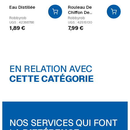
Eau Distillée
Rouleau De
Chiffon De
Nettoyage
Robbyrob
Robbyrob
UGS : 42386788
UGS : 42515130
1,89
€
7,99
€
EN RELATION AVEC
Linge
Nettoyage & la
CETTE CATÉGORIE
NOS SERVICES QUI FONT