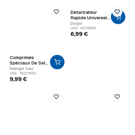
Détartrateur
Rapide Universel
Durgol
Durgol
UGS : 42715849
6,99
€
Comprimés
Spéciaux De Sel
Régénérant Pour
Ralinger Salz
Adoucisseur
UGS : 78027950
9,99
€
D'eau 25 Kg