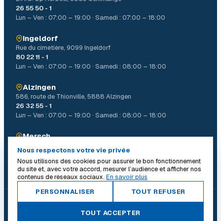
26 55 50 - 1
Lun – Ven : 07:00 – 19:00 · Samedi : 07:00 – 18:00
Ingeldorf
Rue du cimetière, 9099 Ingeldorf
80 22 11 - 1
Lun – Ven : 07:00 – 19:00 · Samedi : 08:00 – 18:00
Alzingen
586, route de Thionville, 5888 Alzingen
26 32 55 - 1
Lun – Ven : 07:00 – 19:00 · Samedi : 08:00 – 18:00
Mersch
4, Allée John W. Léonard Mierscherbierg, 7526 Mersch
Nous respectons votre vie privée
26 32 31 - 1
Nous utilisons des cookies pour assurer le bon fonctionnement
Lun – Ven : 07:00 – 19:00 · Samedi : 08:00 – 18:00
du site et, avec votre accord, mesurer l’audience et afficher nos
contenus de réseaux sociaux.
En savoir plus
PERSONNALISER
TOUT REFUSER
© 2026 Batiself. Tous droits réservés.
|
TOUT ACCEPTER
Conditions générales
Mentions légales
Politique de confidentialité