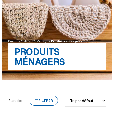
Produits
Maison
Ménage
Produits ménagers
PRODUITS
MÉNAGERS
Trier par
4
articles
FILTRER