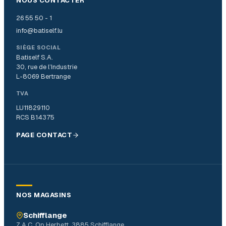
NOUS CONTACTER
26 55 50 - 1
info@batiself.lu
SIÈGE SOCIAL
Batiself S.A.
30, rue de l’Industrie
L-8069 Bertrange
TVA
LU11829110
RCS B14375
PAGE CONTACT
NOS MAGASINS
Schifflange
Z.A.C. Op Herbett, 3885 Schifflange