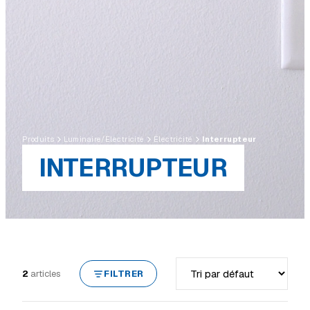
Produits
Luminaire/Électricité
Électricité
Interrupteur
INTERRUPTEUR
Trier par
2
articles
FILTRER