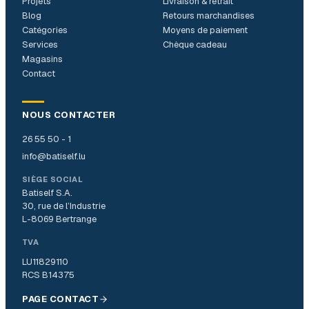
Projets
Livraison & retrait
Blog
Retours marchandises
Catégories
Moyens de paiement
Services
Chèque cadeau
Magasins
Contact
NOUS CONTACTER
26 55 50 - 1
info@batiself.lu
SIÈGE SOCIAL
Batiself S.A.
30, rue de l’Industrie
L-8069 Bertrange
TVA
LU11829110
RCS B14375
PAGE CONTACT