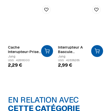
Cache
Interrupteur A
Interupteur-Prise
Bascule
Jung 1X As500
/Intermediaire
Jung
Jung
/Bouton-Poussoir
UGS : 42816000
UGS : 42638265
2,29
€
2,99
€
As500
EN RELATION AVEC
Boîte
d'encastrement
Gaine
CETTE CATÉGORIE