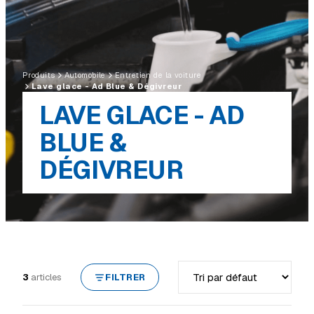
Produits
Automobile
Entretien de la voiture
Lave glace - Ad Blue & Dégivreur
LAVE GLACE - AD
BLUE &
DÉGIVREUR
Trier par
3
articles
FILTRER