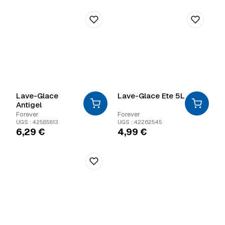
Lave-Glace
Lave-Glace Ete 5L
Antigel
Forever
Forever
UGS : 42585813
UGS : 42262545
6,29
€
4,99
€