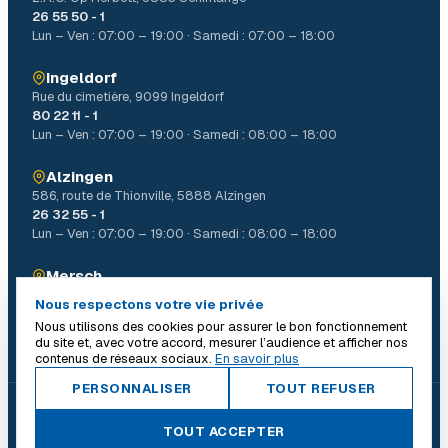
26 55 50 - 1
Lun – Ven : 07:00 – 19:00 · Samedi : 07:00 – 18:00
Ingeldorf
Rue du cimetière, 9099 Ingeldorf
80 22 11 - 1
Lun – Ven : 07:00 – 19:00 · Samedi : 08:00 – 18:00
Alzingen
586, route de Thionville, 5888 Alzingen
26 32 55 - 1
Lun – Ven : 07:00 – 19:00 · Samedi : 08:00 – 18:00
Mersch
4, Allée John W. Léonard Mierscherbierg, 7526 Mersch
Nous respectons votre vie privée
26 32 31 - 1
Nous utilisons des cookies pour assurer le bon fonctionnement
Lun – Ven : 07:00 – 19:00 · Samedi : 08:00 – 18:00
du site et, avec votre accord, mesurer l’audience et afficher nos
contenus de réseaux sociaux.
En savoir plus
PERSONNALISER
TOUT REFUSER
© 2026 Batiself. Tous droits réservés.
|
TOUT ACCEPTER
Conditions générales
Mentions légales
Politique de confidentialité