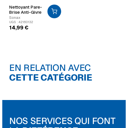
Nettoyant Pare-
Brise Anti-Givre
Sonax
UGS : 42160132
14,99
€
Cric - chandelle -
EN RELATION AVEC
clef & rangement de
Produits netto
pneu
& lustrages
CETTE CATÉGORIE
NOS SERVICES QUI FONT