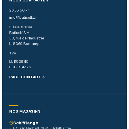
NOUS CONTACTER
26 55 50 - 1
info@batiself.lu
SIÈGE SOCIAL
Batiself S.A.
30, rue de l’Industrie
L-8069 Bertrange
TVA
LU11829110
RCS B14375
PAGE CONTACT
NOS MAGASINS
Schifflange
Z.A.C. Op Herbett, 3885 Schifflange