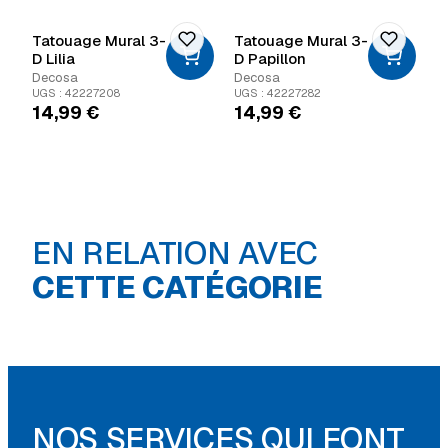
Tatouage Mural 3-
Tatouage Mural 3-
D Lilia
D Papillon
Decosa
Decosa
UGS : 42227208
UGS : 42227282
14,99
€
14,99
€
EN RELATION AVEC
Colle, acryl &
silicone
Lambris
CETTE CATÉGORIE
NOS SERVICES QUI FONT