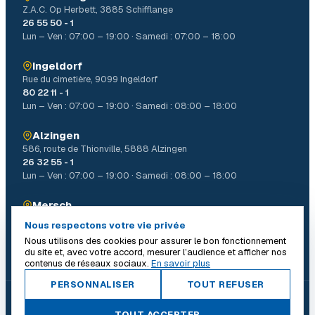
Z.A.C. Op Herbett, 3885 Schifflange
26 55 50 - 1
Lun – Ven : 07:00 – 19:00 · Samedi : 07:00 – 18:00
Ingeldorf
Rue du cimetière, 9099 Ingeldorf
80 22 11 - 1
Lun – Ven : 07:00 – 19:00 · Samedi : 08:00 – 18:00
Alzingen
586, route de Thionville, 5888 Alzingen
26 32 55 - 1
Lun – Ven : 07:00 – 19:00 · Samedi : 08:00 – 18:00
Mersch
4, Allée John W. Léonard Mierscherbierg, 7526 Mersch
Nous respectons votre vie privée
26 32 31 - 1
Nous utilisons des cookies pour assurer le bon fonctionnement
Lun – Ven : 07:00 – 19:00 · Samedi : 08:00 – 18:00
du site et, avec votre accord, mesurer l’audience et afficher nos
contenus de réseaux sociaux.
En savoir plus
PERSONNALISER
TOUT REFUSER
© 2026 Batiself. Tous droits réservés.
|
TOUT ACCEPTER