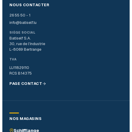
NOUS CONTACTER
26 55 50 - 1
info@batiself.lu
SIÈGE SOCIAL
Batiself S.A.
30, rue de l’Industrie
L-8069 Bertrange
TVA
LU11829110
RCS B14375
PAGE CONTACT
NOS MAGASINS
Schifflange