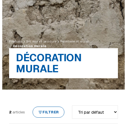
Produits
Sol, mur et peinture
Revêtement mural
Décoration murale
DÉCORATION
MURALE
Trier par
2
articles
FILTRER