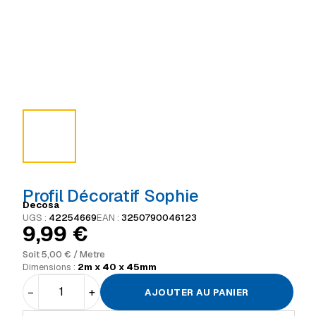
Profil Décoratif Sophie
Decosa
UGS :
42254669
EAN :
3250790046123
9,99
€
Soit
5,00
€
/ Metre
Dimensions :
2m x 40 x 45mm
−
+
AJOUTER AU PANIER