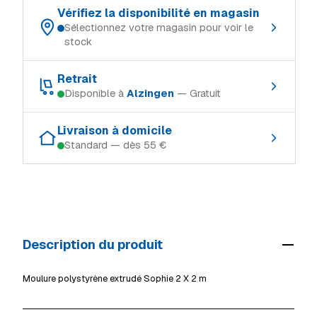
Vérifiez la disponibilité en magasin
Sélectionnez votre magasin pour voir le
stock
Choisissez votre magasin de référence :
Retrait
Disponible à
Alzingen
— Gratuit
Schifflange
En stock
Retrait gratuit dans le magasin où le produit est en stock :
Ingeldorf
En stock
Livraison à domicile
Standard — dès 55 €
Schifflange
En stock
Alzingen
En stock
Modes de livraison (Luxembourg, TTC) :
Ingeldorf
En stock
Mersch
En stock
Retrait en magasin
Gratuit
Alzingen
En stock
Livraison à domicile (standard)
55 €
Mersch
En stock
Description du produit
Livraison volumineux / camion
69 €
Voir tous les magasins
Détails livraison & retrait
Moulure polystyrène extrudé Sophie 2 X 2 m