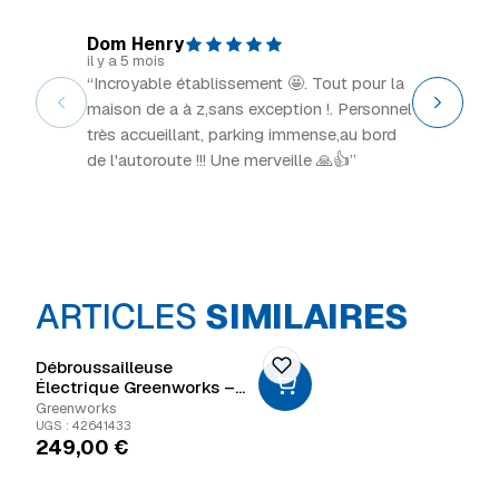
Dom Henry
Explor
il y a 5 mois
il y a 2 m
“Incroyable établissement 🤩. Tout pour la
“Grand 
maison de a à z,sans exception !. Personnel
intéress
très accueillant, parking immense,au bord
de l'autoroute !!! Une merveille 🙏👍”
ARTICLES
SIMILAIRES
Débroussailleuse
Électrique Greenworks –
40V
Greenworks
UGS : 42641433
249,00
€