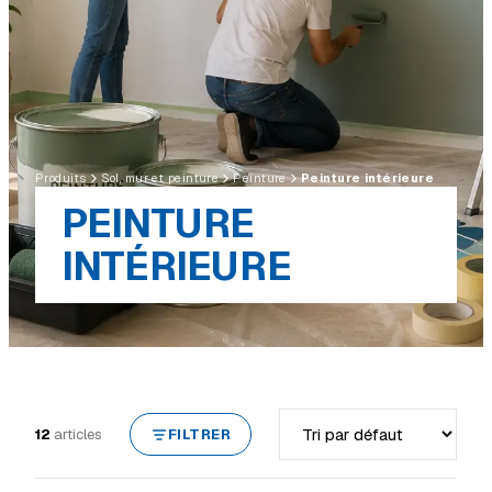
Produits
Sol, mur et peinture
Peinture
Peinture intérieure
PEINTURE
INTÉRIEURE
Trier par
12
articles
FILTRER