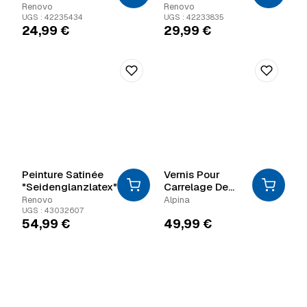
"Innenweiss"
"Wohnweiss"
Renovo
Renovo
UGS : 42235434
UGS : 42233835
24,99
€
29,99
€
Peinture Satinée
Vernis Pour
"Seidenglanzlatex"
Carrelage De
Salle De Bain Et
Renovo
Alpina
Cuisine
UGS : 43032607
54,99
€
49,99
€