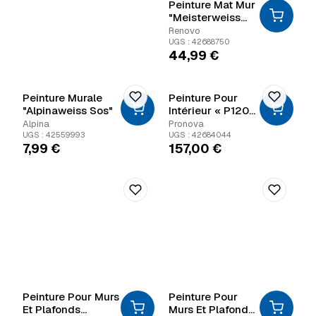
Peinture Mat Mur
"Meisterweiss
Spritzfrei"
Renovo
UGS : 42688750
44,99
€
Peinture Murale
Peinture Pour
"Alpinaweiss Sos"
Intérieur « P120
Prestige Mat »
Alpina
Pronova
UGS : 42559993
UGS : 42684044
7,99
€
157,00
€
Peinture Pour Murs
Peinture Pour
Et Plafonds
Murs Et Plafonds