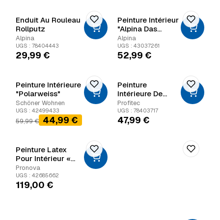
Enduit Au Rouleau
Peinture Intérieur
Rollputz
"Alpina Das
Original"
Alpina
Alpina
UGS : 78404443
UGS : 43037261
29,99
€
52,99
€
Peinture Intérieure
Peinture
"Polarweiss"
Intérieure De
Remplissage
Schöner Wohnen
Profitec
Léger P107 Ratio
UGS : 42499433
UGS : 78403717
Le prix initial était : 59,99 €.
Le prix actuel est : 44,99 €.
44,99
€
47,99
€
Din
59,99
€
Peinture Latex
Pour Intérieur «
P154 Acrylotex
Pronova
Satiné 10 »
UGS : 42685662
119,00
€