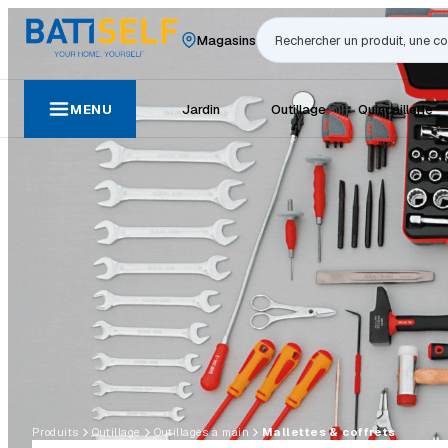
Magasins
Rechercher
MENU
Jardin
Outillage
Quincaillerie
Produits
Outillage
Outillages à main
Mallettes & coffrets