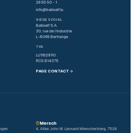
26 55 50 - 1
info@batiself.lu
SIÈGE SOCIAL
Batiself S.A.
30, rue de l’Industrie
L-8069 Bertrange
TVA
LU11829110
RCS B14375
PAGE CONTACT
Mersch
ingen
4, Allée John W. Léonard Mierscherbierg, 7526