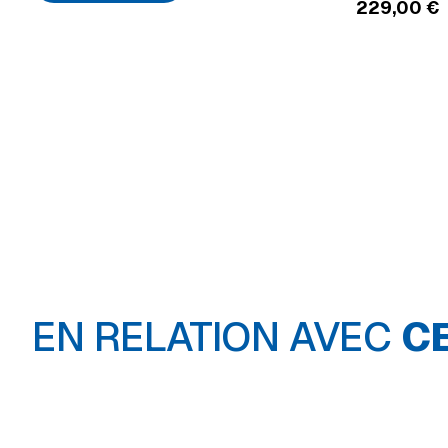
229,00
€
EN RELATION AVEC
C
Autres outils &
supports
Clés