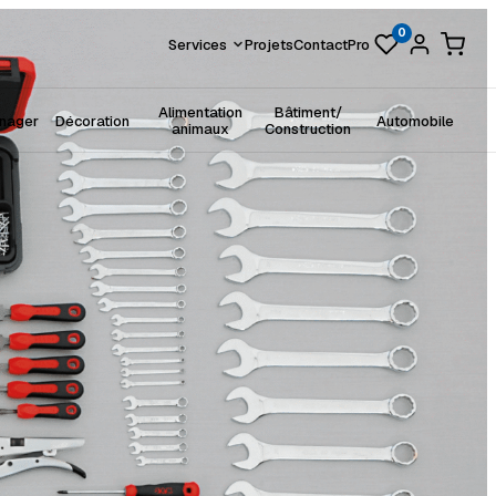
0
Services
Projets
Contact
Pro
Alimentation
Bâtiment/
énager
Décoration
Automobile
animaux
Construction