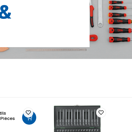
&
ils
 Pièces