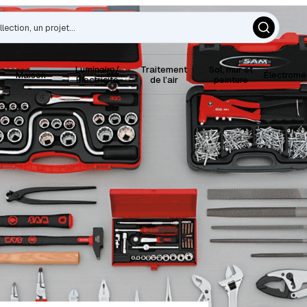
Luminaire/
Traitement
Sol, mur et
Maison
Électrom
Électricité
de l’air
peinture