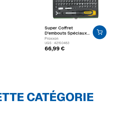
Super Coffret
D'embouts Spéciaux
De Sécurité 75 Pièces
Proxxon
UGS : 42150483
66,99
€
ETTE CATÉGORIE
Clés
dynamométriq
Cliquets &
ue
douilles