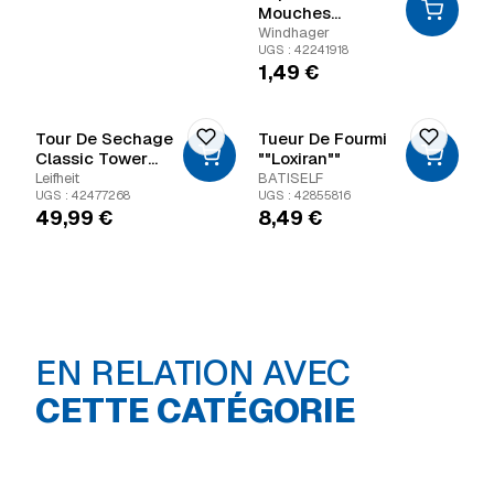
Mouches
Windhager
Windhager
UGS : 42241918
1,49
€
Tour De Sechage
Tueur De Fourmi
Classic Tower
""Loxiran""
340
Leifheit
BATISELF
UGS : 42477268
UGS : 42855816
49,99
€
8,49
€
EN RELATION AVEC
Cuisine
Décoration inté
CETTE CATÉGORIE