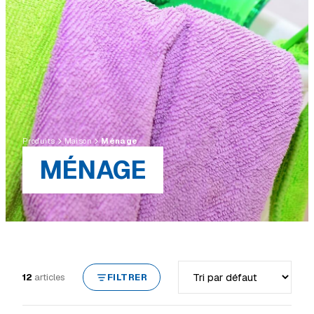
Produits
Maison
Ménage
MÉNAGE
Trier par
12
articles
FILTRER