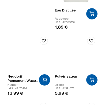
Eau Distillée
Robbyrob
UGS : 42386788
1,89
€
Neudorff
Pulvérisateur
Permanent Wasp
Spray Turbo
Neudorff
Leifheit
UGS : 42173484
UGS : 42191073
13,99
€
5,99
€