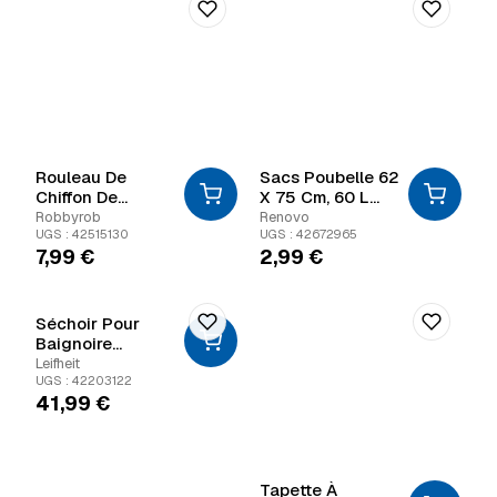
Rouleau De
Sacs Poubelle 62
Chiffon De
X 75 Cm, 60 L
Nettoyage
Renovo
Robbyrob
Renovo
UGS : 42515130
UGS : 42672965
7,99
€
2,99
€
Séchoir Pour
Baignoire
Pegasus V Duo
Leifheit
UGS : 42203122
41,99
€
Tapette À