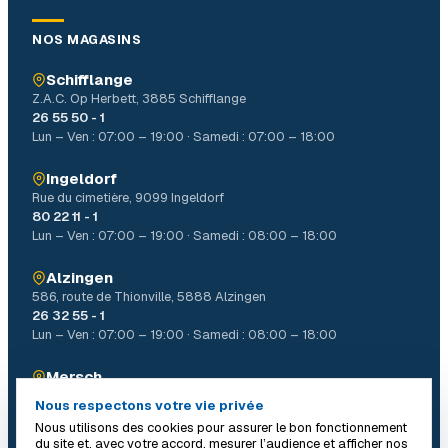
NOS MAGASINS
Schifflange
Z.A.C. Op Herbett, 3885 Schifflange
26 55 50 - 1
Lun – Ven : 07:00 – 19:00 · Samedi : 07:00 – 18:00
Ingeldorf
Rue du cimetière, 9099 Ingeldorf
80 22 11 - 1
Lun – Ven : 07:00 – 19:00 · Samedi : 08:00 – 18:00
Alzingen
586, route de Thionville, 5888 Alzingen
26 32 55 - 1
Lun – Ven : 07:00 – 19:00 · Samedi : 08:00 – 18:00
Mersch
4, Allée John W. Léonard Mierscherbierg, 7526 Mersch
Nous respectons votre vie privée
26 32 31 - 1
Nous utilisons des cookies pour assurer le bon fonctionnement
Lun – Ven : 07:00 – 19:00 · Samedi : 08:00 – 18:00
du site et, avec votre accord, mesurer l’audience et afficher nos