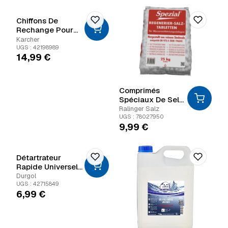
Chiffons De
Rechange Pour
Wv50
Karcher
UGS : 42198989
14,99
€
Comprimés
Spéciaux De Sel
Régénérant Pour
Ralinger Salz
Adoucisseur
UGS : 78027950
9,99
€
D'eau 25 Kg
Détartrateur
Rapide Universel
Durgol
Durgol
UGS : 42715849
6,99
€