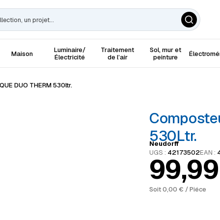
Luminaire/
Traitement
Sol, mur et
Maison
Électrom
Électricité
de l’air
peinture
UE DUO THERM 530ltr.
Composteu
530Ltr.
Neudorff
UGS :
42173502
EAN :
99,9
Soit
0,00
€
/ Piéce