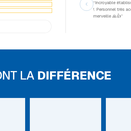
“Incroyable établi
!. Personnel très a
merveille 🙏👍”
ONT LA
DIFFÉRENCE