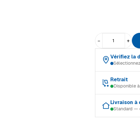
−
+
Vérifiez la
Sélectionnez
Choisissez votre magas
Retrait
Disponible 
Schifflange
Retrait gratuit dans le 
Ingeldorf
Livraison à
Standard — 
Schifflange
Alzingen
Modes de livraison (Lu
Ingeldorf
Mersch
Retrait en magasin
Alzingen