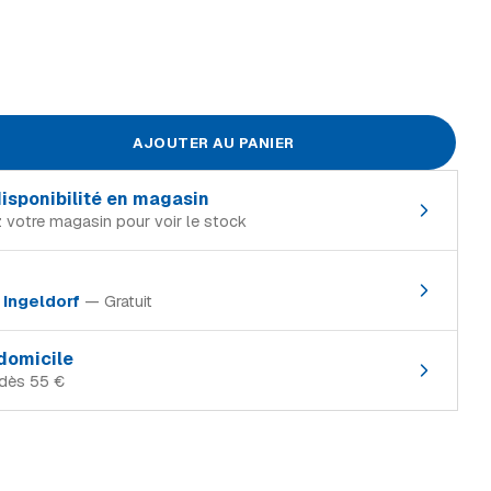
AJOUTER AU PANIER
 disponibilité en magasin
 votre magasin pour voir le stock
in de référence :
à
Ingeldorf
— Gratuit
En stock
magasin où le produit est en stock :
En stock
 domicile
dès 55 €
En stock
Rupture
xembourg, TTC) :
En stock
Rupture
Gratuit
Rupture