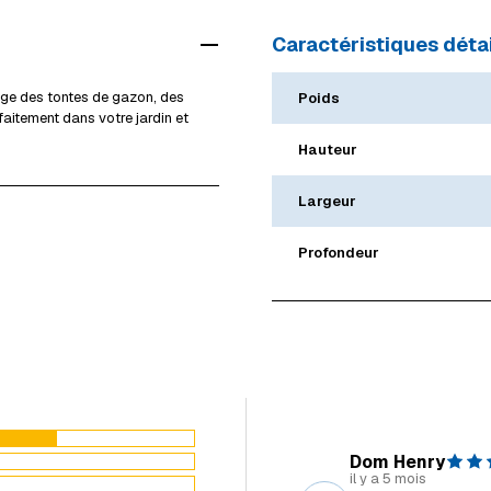
Livraison à domicile 
Mersch
Caractéristiques détai
Livraison volumineux
Voir tous les magasi
Détails livraison & re
ge des tontes de gazon, des
Poids
rfaitement dans votre jardin et
Hauteur
Largeur
Profondeur
Dom Henry
il y a 5 mois