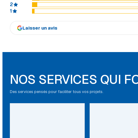
2
1
Laisser un avis
NOS SERVICES QUI F
Des services pensés pour faciliter tous vos projets.