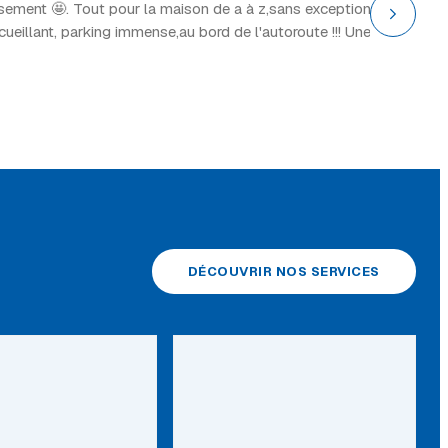
ssement 🤩. Tout pour la maison de a à z,sans exception
“Grand 
ccueillant, parking immense,au bord de l'autoroute !!! Une
DÉCOUVRIR NOS SERVICES