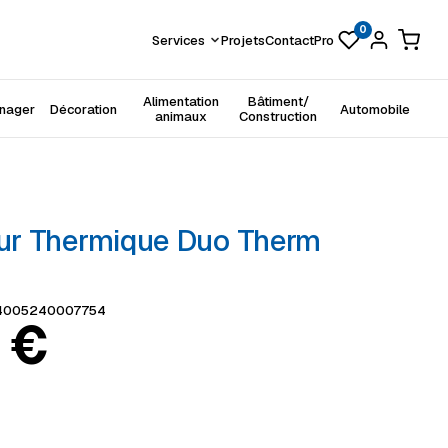
0
Services
Projets
Contact
Pro
Alimentation
Bâtiment/
énager
Décoration
Automobile
animaux
Construction
r Thermique Duo Therm
4005240007754
9
€