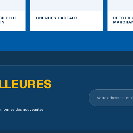
CILE OU
CHÈQUES CADEAUX
RETOUR 
IN
MARCHAN
LLEURES
Votre adresse e-ma
s informés des nouveautés,