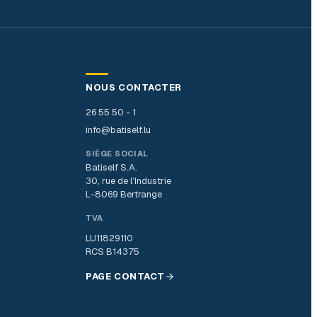
NOUS CONTACTER
26 55 50 - 1
info@batiself.lu
SIÈGE SOCIAL
Batiself S.A.
30, rue de l’Industrie
L-8069 Bertrange
TVA
LU11829110
RCS B14375
PAGE CONTACT