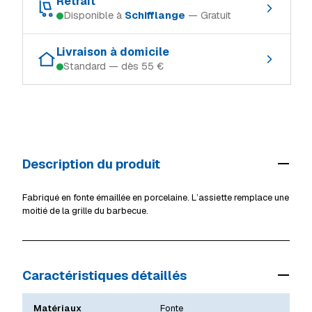
Retrait
Disponible à
Schifflange
— Gratuit
Schifflange
En stock
Retrait gratuit dans le magasin où le produit est en stock :
Ingeldorf
En stock
Livraison à domicile
Standard — dès 55 €
Schifflange
En stock
Alzingen
En stock
Modes de livraison (Luxembourg, TTC) :
Ingeldorf
En stock
Mersch
En stock
Retrait en magasin
Gratuit
Alzingen
En stock
Livraison à domicile (standard)
55 €
Mersch
En stock
Description du produit
Livraison volumineux / camion
69 €
Voir tous les magasins
Détails livraison & retrait
Fabriqué en fonte émaillée en porcelaine. L’assiette remplace une
moitié de la grille du barbecue.
Caractéristiques détaillés
Matériaux
Fonte