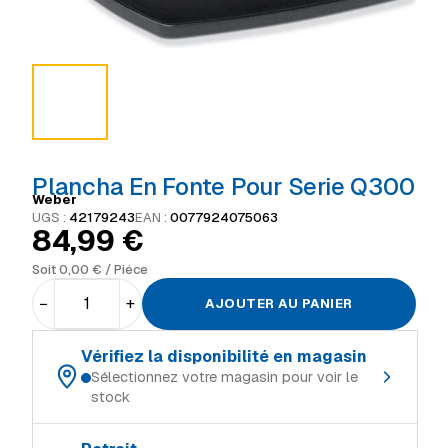
Plancha En Fonte Pour Serie Q300
Weber
UGS :
42179243
EAN :
0077924075063
84,99
€
Soit
0,00
€
/ Piéce
−
+
AJOUTER AU PANIER
Vérifiez la disponibilité en magasin
Sélectionnez votre magasin pour voir le
stock
Choisissez votre magasin de référence :