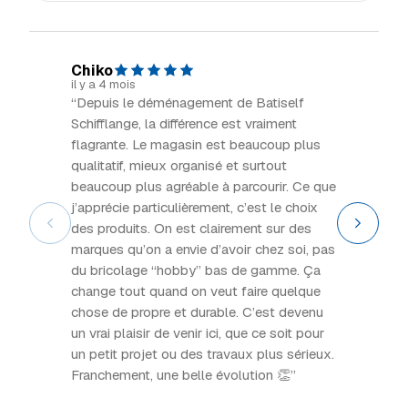
Chiko
Dom H
il y a 4 mois
il y a 5 m
“Depuis le déménagement de Batiself
“Incroy
Schifflange, la différence est vraiment
maison 
flagrante. Le magasin est beaucoup plus
très ac
qualitatif, mieux organisé et surtout
de l'aut
beaucoup plus agréable à parcourir. Ce que
j’apprécie particulièrement, c’est le choix
des produits. On est clairement sur des
marques qu’on a envie d’avoir chez soi, pas
du bricolage “hobby” bas de gamme. Ça
change tout quand on veut faire quelque
chose de propre et durable. C’est devenu
un vrai plaisir de venir ici, que ce soit pour
un petit projet ou des travaux plus sérieux.
Franchement, une belle évolution 👏”