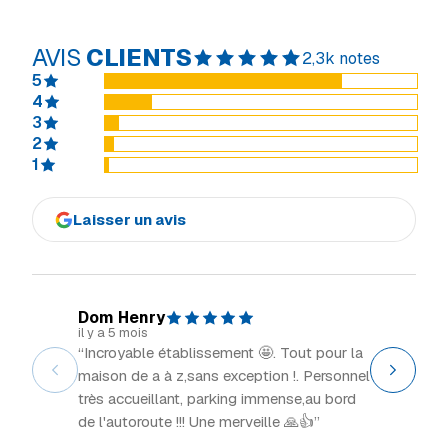
AVIS
CLIENTS
2,3k notes
5
4
3
2
1
Laisser un avis
Dom Henry
Explor
il y a 5 mois
il y a 2 m
“Incroyable établissement 🤩. Tout pour la
“Grand 
maison de a à z,sans exception !. Personnel
intéress
très accueillant, parking immense,au bord
de l'autoroute !!! Une merveille 🙏👍”