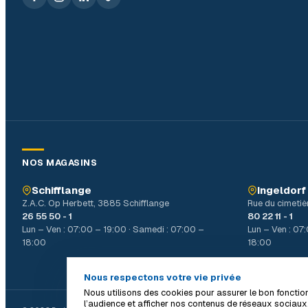
NOS MAGASINS
Schifflange
Ingeldorf
Z.A.C. Op Herbett, 3885 Schifflange
Rue du cimetiè
26 55 50 - 1
80 22 11 - 1
Lun – Ven : 07:00 – 19:00 · Samedi : 07:00 –
Lun – Ven : 07
18:00
18:00
Nous respectons votre vie privée
Nous utilisons des cookies pour assurer le bon fonctio
l’audience et afficher nos contenus de réseaux sociaux