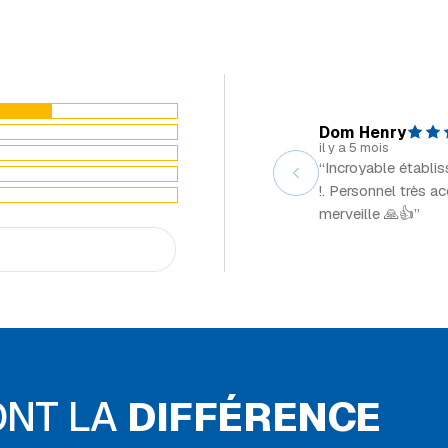
Dom Henry
il y a 5 mois
“Incroyable établi
!. Personnel très a
merveille 🙏👍”
ONT LA
DIFFÉRENCE