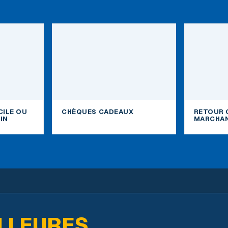
CILE OU
CHÈQUES CADEAUX
RETOUR 
IN
MARCHAN
LLEURES