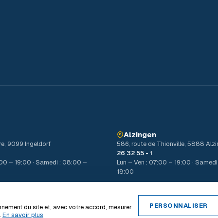
Alzingen
re, 9099 Ingeldorf
586, route de Thionville, 5888 Alz
26 32 55 - 1
:00 – 19:00 · Samedi : 08:00 –
Lun – Ven : 07:00 – 19:00 · Samedi
18:00
PERSONNALISER
nnement du site et, avec votre accord, mesurer
.
En savoir plus