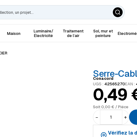
Luminaire/
Traitement
Sol, mur et
Maison
Électrom
Électricité
de l’air
peinture
CIER
Serre-Cabl
Conacord
UGS :
42565270
EAN :
0,49
Soit
0,00
€
/ Piéce
−
+
Vérifiez la