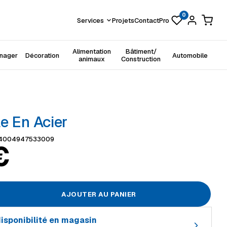
0
Services
Projets
Contact
Pro
Alimentation
Bâtiment/
énager
Décoration
Automobile
animaux
Construction
e En Acier
4004947533009
€
AJOUTER AU PANIER
 disponibilité en magasin