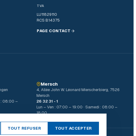
TVA
LU11829110
RCS B14375
PAGE CONTACT
Mersch
ingen
4, Allée John W. Léonard Mierscherbierg, 7526
Mersch
 : 08:00 –
26 32 31 - 1
Lun – Ven : 07:00 – 19:00 · Samedi : 08:00 –
18:00
TOUT REFUSER
TOUT ACCEPTER