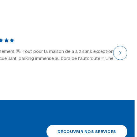
Explor
il y a 2 
ssement 🤩. Tout pour la maison de a à z,sans exception
“Grand 
ccueillant, parking immense,au bord de l'autoroute !!! Une
DÉCOUVRIR NOS SERVICES