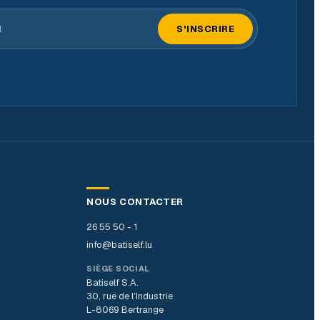
il
S'INSCRIRE
NOUS CONTACTER
26 55 50 - 1
info@batiself.lu
SIÈGE SOCIAL
Batiself S.A.
30, rue de l’Industrie
L-8069 Bertrange