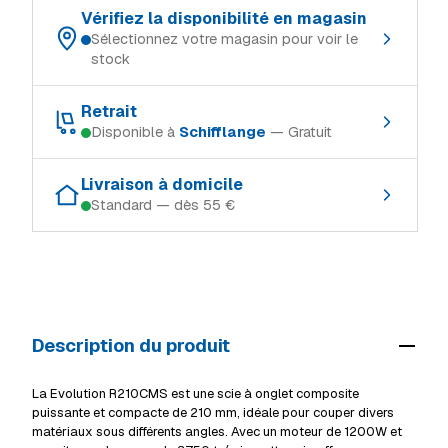
Vérifiez la disponibilité en magasin
Sélectionnez votre magasin pour voir le
stock
Choisissez votre magasin de référence :
Retrait
Disponible à
Schifflange
— Gratuit
Schifflange
En stock
Retrait gratuit dans le magasin où le produit est en stock :
Ingeldorf
En stock
Livraison à domicile
Standard — dès 55 €
Schifflange
En stock
Alzingen
En stock
Modes de livraison (Luxembourg, TTC) :
Ingeldorf
En stock
Mersch
En stock
Retrait en magasin
Gratuit
Alzingen
En stock
Livraison à domicile (standard)
55 €
Mersch
En stock
Description du produit
Livraison volumineux / camion
69 €
Voir tous les magasins
Détails livraison & retrait
La Evolution R210CMS est une scie à onglet composite
puissante et compacte de 210 mm, idéale pour couper divers
matériaux sous différents angles. Avec un moteur de 1200W et