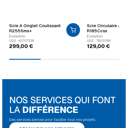
Scie A Onglet Coulissant
Scie Circulaire Avec
R255Sms+
R185Ccsx
Evolution
Evolution
UGS : 42707338
UGS : 78031284
299,00
€
129,00
€
NOS SERVICES QUI FONT
LA
DIFFÉRENCE
Des services pensés pour faciliter tous vos projets.