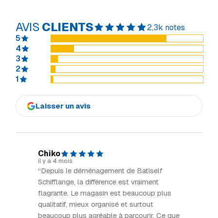
AVIS
CLIENTS
2,3k notes
5
4
3
2
1
Laisser un avis
Chiko
Dom H
il y a 4 mois
il y a 5 m
“Depuis le déménagement de Batiself
“Incroy
Schifflange, la différence est vraiment
maison 
flagrante. Le magasin est beaucoup plus
très ac
qualitatif, mieux organisé et surtout
de l'aut
beaucoup plus agréable à parcourir. Ce que