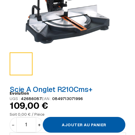
Scie A Onglet R210Cms+
Evolution
UGS :
42686087
EAN :
0849713071996
109,00
€
Soit
0,00
€
/ Piéce
−
+
AJOUTER AU PANIER