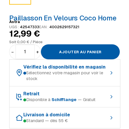
Paillasson En Velours Coco Home
Astra
UGS :
42547333
EAN :
4002629157321
12,99
€
Soit
0,00
€
/ Piéce
−
+
AJOUTER AU PANIER
Vérifiez la disponibilité en magasin
Sélectionnez votre magasin pour voir le
stock
Choisissez votre magasin de référence :
Retrait
Disponible à
Schifflange
— Gratuit
Schifflange
En stock
Retrait gratuit dans le magasin où le produit est en stock :
Ingeldorf
En stock
Livraison à domicile
Standard — dès 55 €
Schifflange
En stock
Alzingen
Rupture