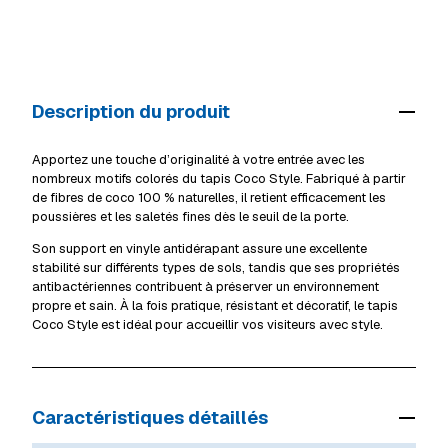
Modes de livraison (Luxembourg, TTC) :
Ingeldorf
En stock
Mersch
Rupture
Retrait en magasin
Gratuit
Alzingen
Rupture
Livraison à domicile (standard)
55 €
Mersch
Rupture
Description du produit
Livraison volumineux / camion
69 €
Voir tous les magasins
Détails livraison & retrait
Apportez une touche d’originalité à votre entrée avec les
nombreux motifs colorés du tapis Coco Style. Fabriqué à partir
de fibres de coco 100 % naturelles, il retient efficacement les
poussières et les saletés fines dès le seuil de la porte.
Son support en vinyle antidérapant assure une excellente
stabilité sur différents types de sols, tandis que ses propriétés
antibactériennes contribuent à préserver un environnement
propre et sain. À la fois pratique, résistant et décoratif, le tapis
Coco Style est idéal pour accueillir vos visiteurs avec style.
Caractéristiques détaillés