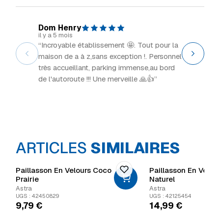
Dom Henry
Explor
il y a 5 mois
il y a 2 m
“Incroyable établissement 🤩. Tout pour la
“Grand 
maison de a à z,sans exception !. Personnel
intéress
très accueillant, parking immense,au bord
de l'autoroute !!! Une merveille 🙏👍”
ARTICLES
SIMILAIRES
Paillasson En Velours Coco
Paillasson En Velou
Prairie
Naturel
Astra
Astra
UGS : 42450829
UGS : 42125454
9,79
€
14,99
€