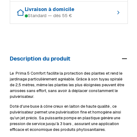
Retrait gratuit dans le magasin où le produit est en stock :
Ingeldorf
En stock
Livraison à domicile
Standard — dès 55 €
Schifflange
En stock
Alzingen
En stock
Modes de livraison (Luxembourg, TTC) :
Ingeldorf
En stock
Mersch
En stock
Retrait en magasin
Gratuit
Alzingen
En stock
Livraison à domicile (standard)
55 €
Mersch
En stock
Description du produit
Livraison volumineux / camion
69 €
Voir tous les magasins
Détails livraison & retrait
Le
Prima 5 Comfort
facilite la protection des plantes et rend le
jardinage particulièrement agréable. Grâce à son
tuyau spiralé
de 2,5 mètres,
même les plantes les plus éloignées peuvent être
arrosées sans effort, sans avoir à déplacer constamment le
pulvérisateur.
Doté d'une
buse à cône creux en laiton de haute qualité
, ce
pulvérisateur permet une pulvérisation fine et homogène ainsi
qu'un jet précis. Sa
puissante pompe en plastique
génère une
pression de service jusqu'à
3 bars
, assurant une application
efficace et économique des produits phytosanitaires.