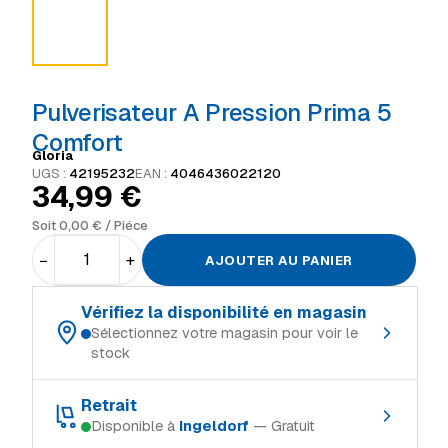
Pulverisateur A Pression Prima 5
Comfort
Gloria
UGS :
42195232
EAN :
4046436022120
34,99
€
Soit
0,00
€
/ Piéce
−
+
AJOUTER AU PANIER
Vérifiez la disponibilité en magasin
Sélectionnez votre magasin pour voir le
stock
Choisissez votre magasin de référence :
Retrait
Disponible à
Ingeldorf
— Gratuit
Schifflange
En stock