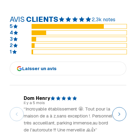
AVIS
CLIENTS
2,3k notes
5
4
3
2
1
Laisser un avis
Dom Henry
Explor
il y a 5 mois
il y a 2 m
“Incroyable établissement 🤩. Tout pour la
“Grand 
maison de a à z,sans exception !. Personnel
intéress
très accueillant, parking immense,au bord
de l'autoroute !!! Une merveille 🙏👍”