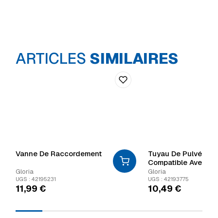
ARTICLES
SIMILAIRES
Vanne De Raccordement
Tuyau De Pulvérisat
Compatible Avec Les
Autopump
Gloria
Gloria
UGS : 42195231
UGS : 42193775
11,99
€
10,49
€