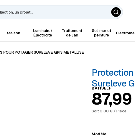
Luminaire/
Traitement
Sol, mur et
Maison
Électrom
Électricité
de l’air
peinture
S POUR POTAGER SURELEVE GRIS METALLISE
Protection
Sureleve G
BATISELF
Plage 
87,9
Soit
0,00
€
/ Piéce
Modèle