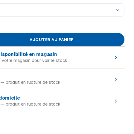
ION ANTI-LIMACES POUR POTAGER SURELEVE GRIS METALLISE
AJOUTER AU PANIER
 disponibilité en magasin
 votre magasin pour voir le stock
in de référence :
 — produit en rupture de stock
Rupture
magasin où le produit est en stock :
Rupture
 domicile
 — produit en rupture de stock
Rupture
Rupture
xembourg, TTC) :
Rupture
Rupture
Gratuit
Rupture