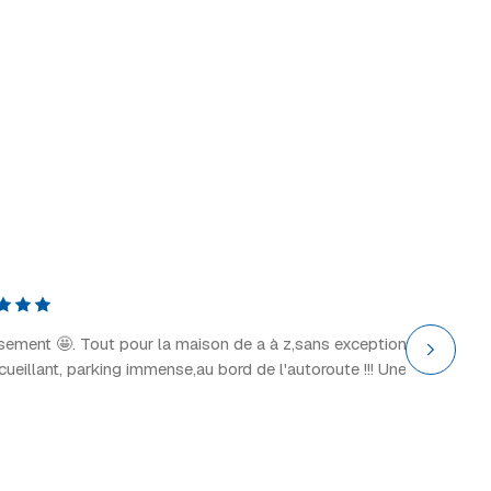
(standard)
55 €
Rupture
 / camion
69 €
ns
trait
Explor
il y a 2 
ssement 🤩. Tout pour la maison de a à z,sans exception
“Grand 
ccueillant, parking immense,au bord de l'autoroute !!! Une