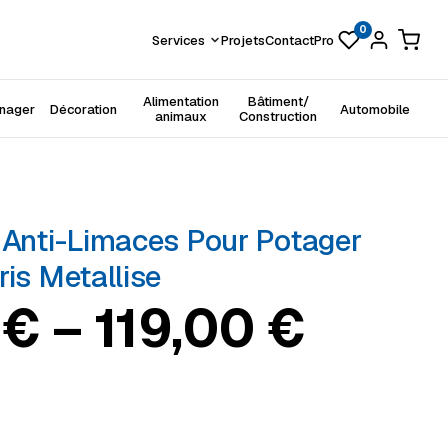
0
Services
Projets
Contact
Pro
Alimentation
Bâtiment/
énager
Décoration
Automobile
animaux
Construction
 Anti-Limaces Pour Potager
ris Metallise
de prix : 87,99 € 
9
€
–
119,00
€