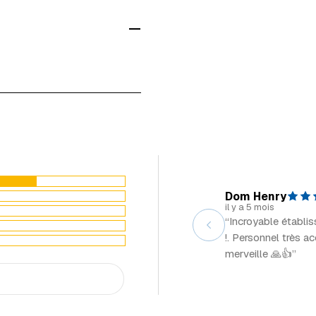
Livraison à domicile 
Mersch
Livraison volumineux
Voir tous les magasi
Détails livraison & re
Dom Henry
il y a 5 mois
“Incroyable établi
!. Personnel très a
merveille 🙏👍”