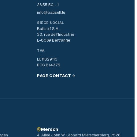
26 55 50 - 1
info@batiself.lu
SIÈGE SOCIAL
Batiself S.A.
30, rue de l’Industrie
L-8069 Bertrange
TVA
LU11829110
RCS B14375
PAGE CONTACT
Mersch
ingen
4, Allée John W. Léonard Mierscherbierg, 7526