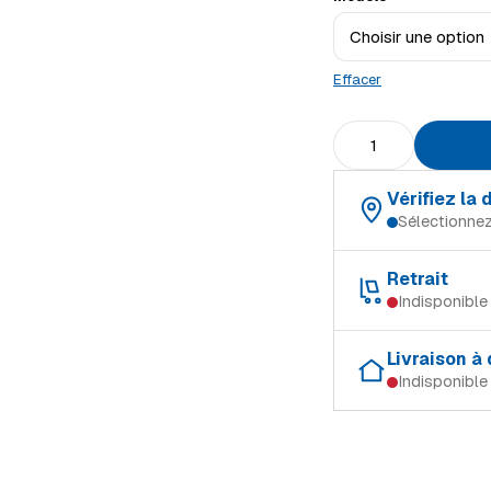
Effacer
quantité de PROTECT
Vérifiez la
Sélectionnez
Choisissez votre magas
Retrait
Indisponible
Schifflange
Retrait gratuit dans le 
Ingeldorf
Livraison à
Indisponible
Schifflange
Alzingen
Modes de livraison (Lu
Ingeldorf
Mersch
Retrait en magasin
Alzingen