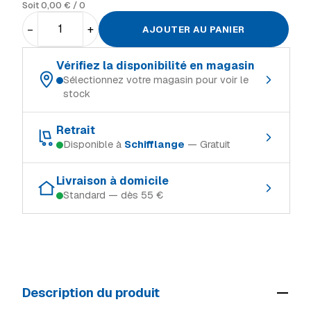
Soit
0,00
€
/ 0
−
+
AJOUTER AU PANIER
Vérifiez la disponibilité en magasin
Sélectionnez votre magasin pour voir le
stock
Choisissez votre magasin de référence :
Retrait
Disponible à
Schifflange
— Gratuit
Schifflange
En stock
Retrait gratuit dans le magasin où le produit est en stock :
Ingeldorf
En stock
Livraison à domicile
Standard — dès 55 €
Schifflange
En stock
Alzingen
En stock
Modes de livraison (Luxembourg, TTC) :
Ingeldorf
En stock
Mersch
En stock
Retrait en magasin
Gratuit
Alzingen
En stock
Livraison à domicile (standard)
55 €
Mersch
En stock
Description du produit
Livraison volumineux / camion
69 €
Voir tous les magasins