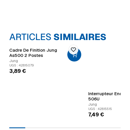
ARTICLES
SIMILAIRES
Cadre De Finition Jung
As500 2 Postes
Jung
UGS : 42815079
3,89
€
Interrupteur Encast
506U
Jung
UGS : 42815515
7,49
€