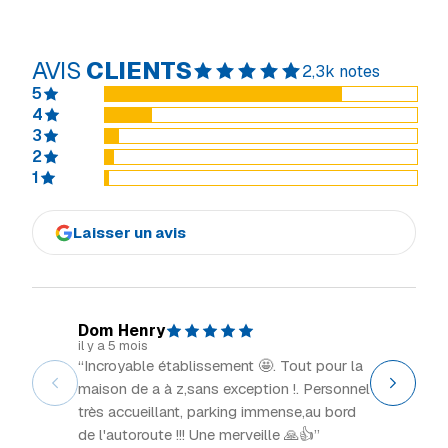
AVIS
CLIENTS
2,3k notes
5
4
3
2
1
Laisser un avis
Dom Henry
Explor
il y a 5 mois
il y a 2 m
“Incroyable établissement 🤩. Tout pour la
“Grand 
maison de a à z,sans exception !. Personnel
intéress
très accueillant, parking immense,au bord
de l'autoroute !!! Une merveille 🙏👍”