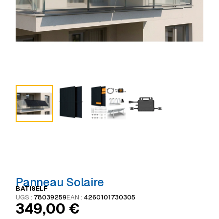
Panneau Solaire
BATISELF
UGS :
78039259
EAN :
4260101730305
349,00
€