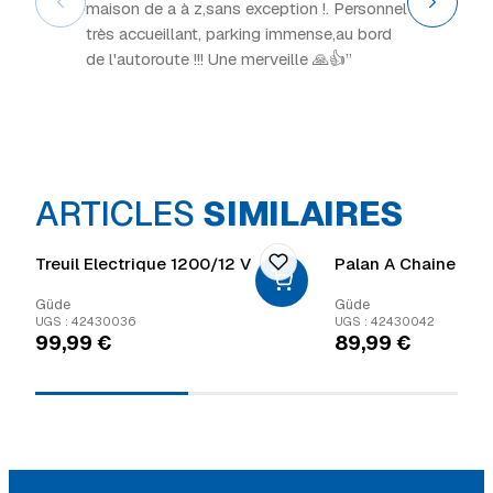
maison de a à z,sans exception !. Personnel
intéress
très accueillant, parking immense,au bord
de l'autoroute !!! Une merveille 🙏👍”
ARTICLES
SIMILAIRES
Treuil Electrique 1200/12 V
Palan A Chaine 1 T
Güde
Güde
UGS : 42430036
UGS : 42430042
99,99
€
89,99
€