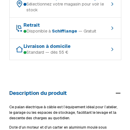
Sélectionnez votre magasin pour voir le
stock
Choisissez votre magasin de référence :
Retrait
Disponible à
Schifflange
— Gratuit
Schifflange
En stock
Retrait gratuit dans le magasin où le produit est en stock :
Ingeldorf
En stock
Livraison à domicile
Standard — dès 55 €
Schifflange
En stock
Alzingen
Rupture
Modes de livraison (Luxembourg, TTC) :
Ingeldorf
En stock
Mersch
En stock
Retrait en magasin
Gratuit
Alzingen
Rupture
Livraison à domicile (standard)
55 €
Mersch
En stock
Description du produit
Livraison volumineux / camion
69 €
Voir tous les magasins
Détails livraison & retrait
Ce palan électrique à câble est l’équipement idéal pour l’atelier,
le garage ou les espaces de stockage, facilitant le levage et la
descente des charges au quotidien.
Doté d’un moteur et d’un carter en aluminium moulé sous