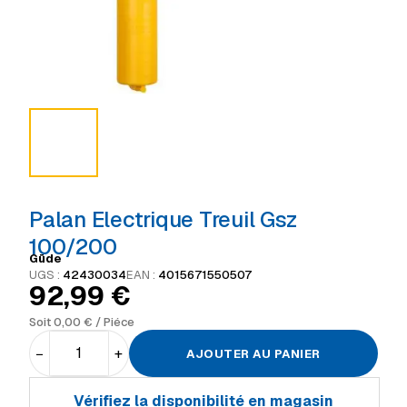
Palan Electrique Treuil Gsz
100/200
Güde
UGS :
42430034
EAN :
4015671550507
92,99
€
Soit
0,00
€
/ Piéce
−
+
AJOUTER AU PANIER
Vérifiez la disponibilité en magasin