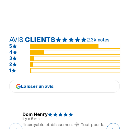
AVIS
CLIENTS
2,3k notes
5
4
3
2
1
Laisser un avis
Dom Henry
Explor
il y a 5 mois
il y a 2 m
“Incroyable établissement 🤩. Tout pour la
“Grand 