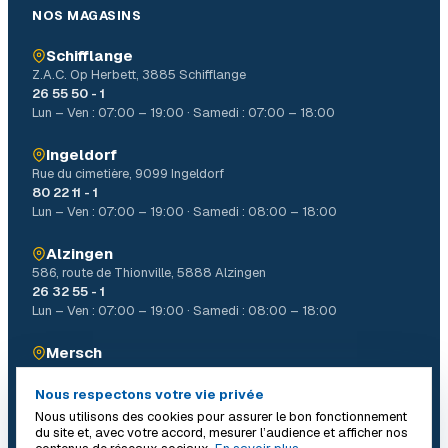
NOS MAGASINS
Schifflange
Z.A.C. Op Herbett, 3885 Schifflange
26 55 50 - 1
Lun – Ven : 07:00 – 19:00 · Samedi : 07:00 – 18:00
Ingeldorf
Rue du cimetière, 9099 Ingeldorf
80 22 11 - 1
Lun – Ven : 07:00 – 19:00 · Samedi : 08:00 – 18:00
Alzingen
586, route de Thionville, 5888 Alzingen
26 32 55 - 1
Lun – Ven : 07:00 – 19:00 · Samedi : 08:00 – 18:00
Mersch
4, Allée John W. Léonard Mierscherbierg, 7526 Mersch
26 32 31 - 1
Nous respectons votre vie privée
Lun – Ven : 07:00 – 19:00 · Samedi : 08:00 – 18:00
Nous utilisons des cookies pour assurer le bon fonctionnement
du site et, avec votre accord, mesurer l’audience et afficher nos