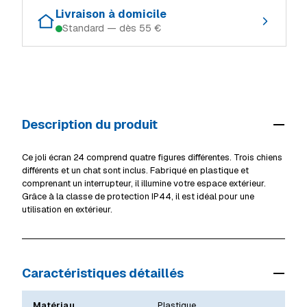
Retrait gratuit dans le magasin où le produit est en stock :
Ingeldorf
Rupture
Livraison à domicile
Standard — dès 55 €
Schifflange
En stock
Alzingen
En stock
Modes de livraison (Luxembourg, TTC) :
Ingeldorf
Rupture
Mersch
Rupture
Retrait en magasin
Gratuit
Alzingen
En stock
Livraison à domicile (standard)
55 €
Mersch
Rupture
Description du produit
Livraison volumineux / camion
69 €
Voir tous les magasins
Détails livraison & retrait
Ce joli écran 24 comprend quatre figures différentes. Trois chiens
différents et un chat sont inclus. Fabriqué en plastique et
comprenant un interrupteur, il illumine votre espace extérieur.
Grâce à la classe de protection IP44, il est idéal pour une
utilisation en extérieur.
Caractéristiques détaillés
Matériau
Plastique