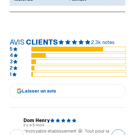
AVIS
CLIENTS
2,3k notes
5
4
3
2
1
Laisser un avis
Dom Henry
Explor
il y a 5 mois
il y a 2 m
“Incroyable établissement 🤩. Tout pour la
“Grand 