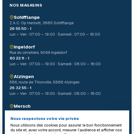
NOS MAGASINS
Schifflange
Z.A.C. Op Herbett, 3885 Schifflange
26 55 50 - 1
Lun – Ven : 07:00 – 19:00 · Samedi : 07:00 – 18:00
Ingeldorf
Rue du cimetière, 9099 Ingeldorf
80 22 11 - 1
Lun – Ven : 07:00 – 19:00 · Samedi : 08:00 – 18:00
Alzingen
586, route de Thionville, 5888 Alzingen
26 32 55 - 1
Lun – Ven : 07:00 – 19:00 · Samedi : 08:00 – 18:00
Mersch
4, Allée John W. Léonard Mierscherbierg, 7526 Mersch
26 32 31 - 1
Nous respectons votre vie privée
Lun – Ven : 07:00 – 19:00 · Samedi : 08:00 – 18:00
Nous utilisons des cookies pour assurer le bon fonctionnement
du site et, avec votre accord, mesurer l’audience et afficher nos