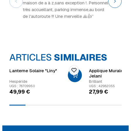
maison de a à z,sans exception !. Personnel
intéress
très accueillant, parking immense,au bord
de l'autoroute !!! Une merveille 🙏👍”
ARTICLES
SIMILAIRES
Lanterne Solaire "Liny"
Applique Murale Ext
Jelani
Hespéride
Brilliant
UGS : 78709950
UGS : 42982055
49,99
€
27,99
€