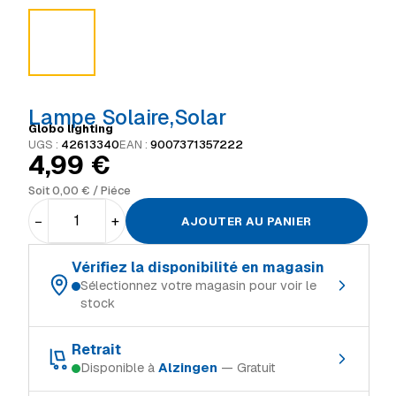
Lampe Solaire,Solar
Globo lighting
UGS :
42613340
EAN :
9007371357222
4,99
€
Soit
0,00
€
/ Piéce
−
+
AJOUTER AU PANIER
Vérifiez la disponibilité en magasin
Sélectionnez votre magasin pour voir le
stock
Choisissez votre magasin de référence :
Retrait
Disponible à
Alzingen
— Gratuit
Schifflange
En stock