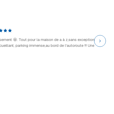
Explor
il y a 2 
ssement 🤩. Tout pour la maison de a à z,sans exception
“Grand 
ccueillant, parking immense,au bord de l'autoroute !!! Une