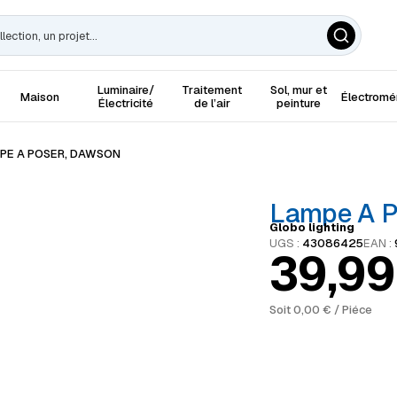
Luminaire/
Traitement
Sol, mur et
Maison
Électrom
Électricité
de l’air
peinture
PE A POSER, DAWSON
Lampe A P
Globo lighting
UGS :
43086425
EAN :
39,9
Soit
0,00
€
/ Piéce