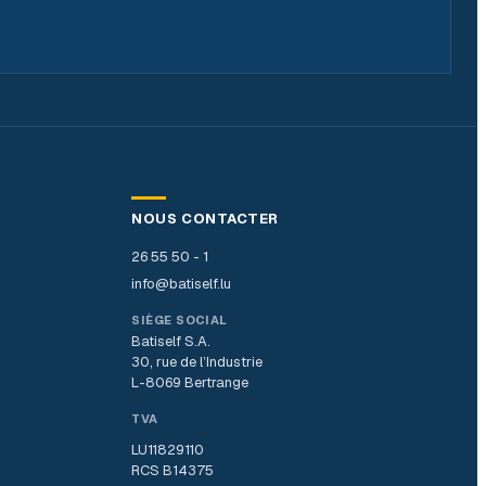
NOUS CONTACTER
26 55 50 - 1
info@batiself.lu
SIÈGE SOCIAL
Batiself S.A.
30, rue de l’Industrie
L-8069 Bertrange
TVA
LU11829110
RCS B14375