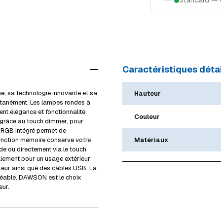
Standard — 
Schifflange
Alzingen
Modes de livraison (Lu
Ingeldorf
Mersch
Retrait en magasin
Alzingen
Livraison à domicile 
Mersch
Caractéristiques détai
Livraison volumineux
Voir tous les magasi
Détails livraison & re
e, sa technologie innovante et sa
Hauteur
ultanément. Les lampes rondes à
ent élégance et fonctionnalité.
Couleur
 grâce au touch dimmer, pour
 RGB intégré permet de
a fonction mémoire conserve votre
Matériaux
de ou directement via le touch
alement pour un usage extérieur
ateur ainsi que des câbles USB. La
réable. DAWSON est le choix
eur.