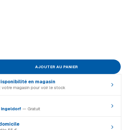
AJOUTER AU PANIER
 disponibilité en magasin
 votre magasin pour voir le stock
in de référence :
à
Ingeldorf
— Gratuit
En stock
magasin où le produit est en stock :
En stock
 domicile