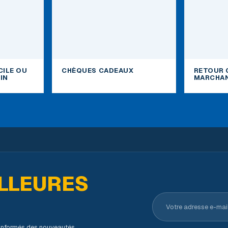
CILE OU
CHÈQUES CADEAUX
RETOUR 
IN
MARCHAN
LLEURES
Votre adresse e-ma
s informés des nouveautés,