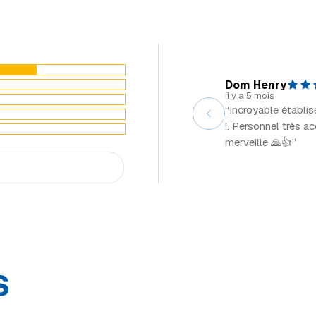
Dom Henry
il y a 5 mois
“Incroyable établi
!. Personnel très a
merveille 🙏👍”
S