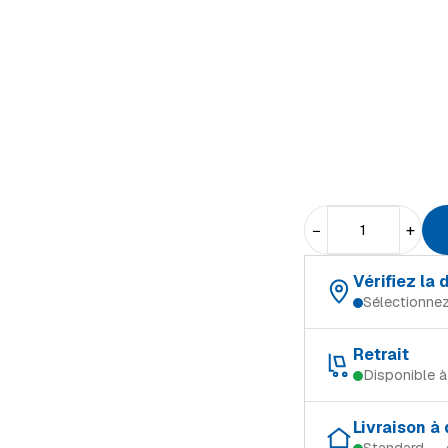
−
+
Vérifiez la
Sélectionnez
Choisissez votre magas
Retrait
Disponible 
Schifflange
Retrait gratuit dans le 
Ingeldorf
Livraison à