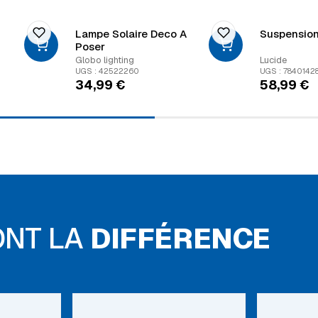
Lampe Solaire Deco A
Suspension
Poser
Globo lighting
Lucide
UGS : 42522260
UGS : 7840142
34,99
€
58,99
€
ONT LA
DIFFÉRENCE