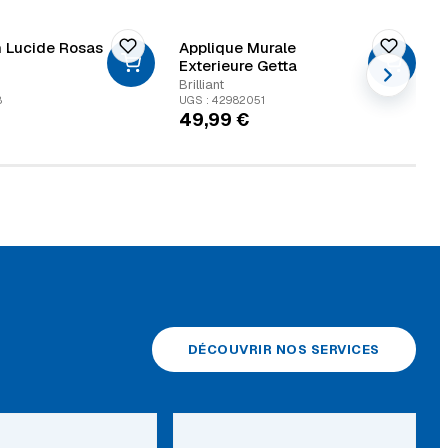
 Lucide Rosas
Applique Murale
L
Exterieure Getta
Brilliant
B
8
UGS : 42982051
U
49,99
€
DÉCOUVRIR NOS SERVICES