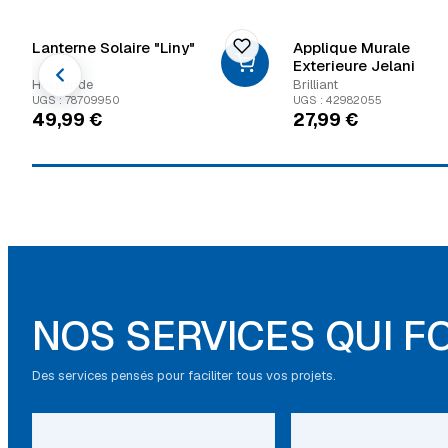
Lanterne Solaire "Liny"
Applique Murale
Exterieure Jelani
Hespéride
Brilliant
UGS : 78709950
UGS : 42982055
49,99
€
27,99
€
NOS SERVICES QUI F
Des services pensés pour faciliter tous vos projets.