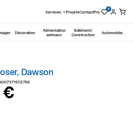
0
Services
Projets
Contact
Pro
Alimentation
Bâtiment/
énager
Décoration
Automobile
animaux
Construction
oser, Dawson
9007371572755
9
€