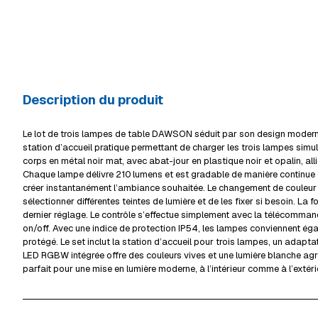
Description du produit
Le lot de trois lampes de table DAWSON séduit par son design modern
station d’accueil pratique permettant de charger les trois lampes sim
corps en métal noir mat, avec abat-jour en plastique noir et opalin, alli
Chaque lampe délivre 210 lumens et est gradable de manière continue
créer instantanément l’ambiance souhaitée. Le changement de couleur
sélectionner différentes teintes de lumière et de les fixer si besoin. L
dernier réglage. Le contrôle s’effectue simplement avec la télécomman
on/off. Avec une indice de protection IP54, les lampes conviennent ég
protégé. Le set inclut la station d’accueil pour trois lampes, un adapt
LED RGBW intégrée offre des couleurs vives et une lumière blanche ag
parfait pour une mise en lumière moderne, à l’intérieur comme à l’extéri