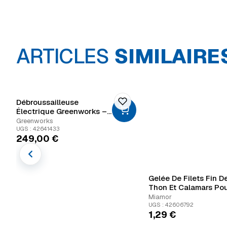
ARTICLES
SIMILAIRE
Débroussailleuse
Électrique Greenworks –
40V
Greenworks
UGS : 42641433
249,00
€
Gelée De Filets Fin D
Thon Et Calamars Po
Chats 100 G
Miamor
UGS : 42606792
1,29
€