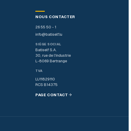
NOUS CONTACTER
26 55 50 - 1
info@batiself.lu
SIÈGE SOCIAL
Batiself S.A.
30, rue de l’Industrie
L-8069 Bertrange
TVA
LU11829110
RCS B14375
PAGE CONTACT