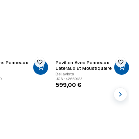
ans Panneaux
Pavillon Avec Panneaux
P
Latéraux Et Moustiquaire
R
Bellavista
C
30
UGS : 42660123
U
€
599,00
€