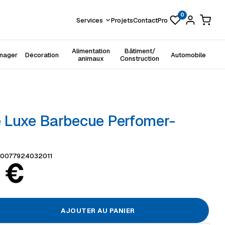
0
Services
Projets
Contact
Pro
Alimentation
Bâtiment/
énager
Décoration
Automobile
animaux
Construction
 Luxe Barbecue Perfomer-
0077924032011
9
€
AJOUTER AU PANIER