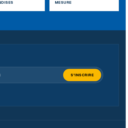
DISES
MESURE
il
S'INSCRIRE