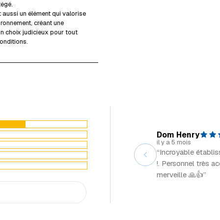
tégé.
 aussi un élément qui valorise
vironnement, créant une
n choix judicieux pour tout
onditions.
Dom Henry
il y a 5 mois
“Incroyable établi
!. Personnel très a
merveille 🙏👍”