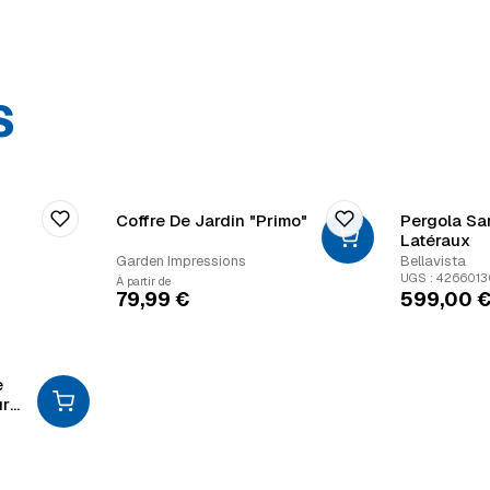
S
Coffre De Jardin "Primo"
Pergola S
Latéraux
Garden Impressions
Bellavista
UGS : 426601
À partir de
79,99
€
599,00
e
ur