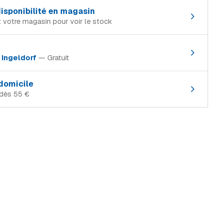
 disponibilité en magasin
 votre magasin pour voir le stock
in de référence :
à
Ingeldorf
— Gratuit
Rupture
magasin où le produit est en stock :
En stock
 domicile
dès 55 €
Rupture
Rupture
xembourg, TTC) :
En stock
Rupture
Gratuit
Rupture
(standard)
55 €
Rupture
 / camion
69 €
ns
trait