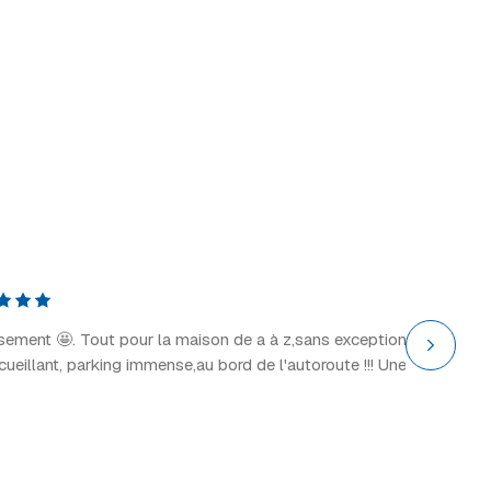
Explor
il y a 2 
ssement 🤩. Tout pour la maison de a à z,sans exception
“Grand 
ccueillant, parking immense,au bord de l'autoroute !!! Une