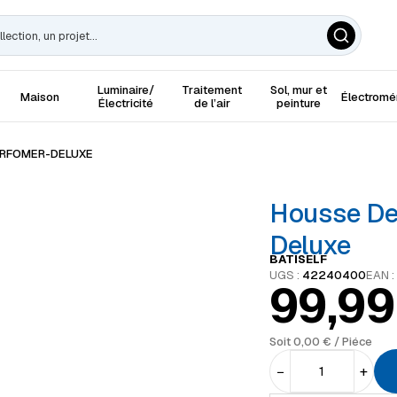
Luminaire/
Traitement
Sol, mur et
Maison
Électrom
Électricité
de l’air
peinture
ERFOMER-DELUXE
Housse De
Deluxe
BATISELF
UGS :
42240400
EAN :
99,9
Soit
0,00
€
/ Piéce
−
+