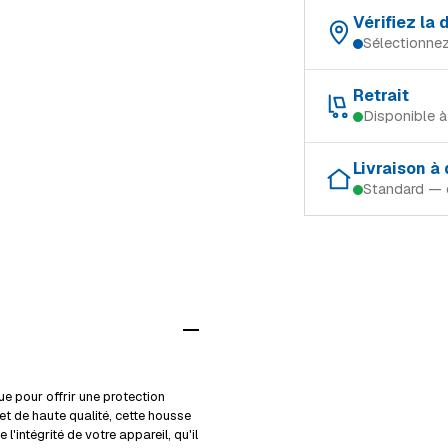
Vérifiez la
Sélectionnez
Choisissez votre magas
Retrait
Disponible 
Schifflange
Retrait gratuit dans le 
Ingeldorf
Livraison à
Standard — 
Schifflange
Alzingen
Modes de livraison (Lu
Ingeldorf
Mersch
Retrait en magasin
Alzingen
Livraison à domicile 
Mersch
Livraison volumineux
Voir tous les magasi
Détails livraison & re
 pour offrir une protection
et de haute qualité, cette housse
l'intégrité de votre appareil, qu'il