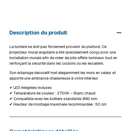
Modes de livraison (Luxembourg, TTC) :
Ingeldorf
Rupture
Mersch
Rupture
Retrait en magasin
Gratuit
Alzingen
Rupture
Livraison à domicile (standard)
55 €
Mersch
Rupture
Description du produit
Livraison volumineux / camion
69 €
Voir tous les magasins
Détails livraison & retrait
La lumière ne doit pas forcément provenir du plafond. Ce
projecteur mural angulaire a été spécialement conçu pour une
installation murale afin de créer de jolis effets lumineux tout en
renforçant la sécurité dans les couloirs ou les escaliers.
Son éclairage décoratif met élégamment les murs en valeur et
apporte une ambiance chaleureuse à votre intérieur.
✔ LED intégrées incluses
✔ Température de couleur : 2700K – Blanc chaud
✔ Compatible avec les boîtiers standards Ø60 mm
✔ Hauteur de montage maximale recommandée : 50 cm