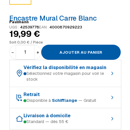
Encastre Mural Carre Blanc
Paulmann
UGS :
42539778
EAN :
4000870929223
19,99
€
Soit
0,00
€
/ Piéce
−
+
AJOUTER AU PANIER
Vérifiez la disponibilité en magasin
Sélectionnez votre magasin pour voir le
stock
Choisissez votre magasin de référence :
Retrait
Disponible à
Schifflange
— Gratuit
Schifflange
En stock
Retrait gratuit dans le magasin où le produit est en stock :
Ingeldorf
Rupture
Livraison à domicile
Standard — dès 55 €
Schifflange
En stock
Alzingen
Rupture