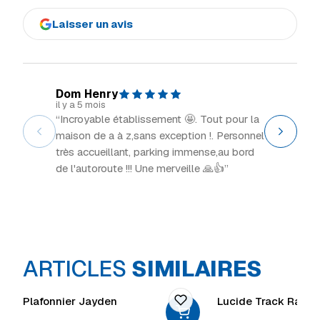
Laisser un avis
Dom Henry
Explor
il y a 5 mois
il y a 2 m
“Incroyable établissement 🤩. Tout pour la
“Grand 
maison de a à z,sans exception !. Personnel
intéress
très accueillant, parking immense,au bord
de l'autoroute !!! Une merveille 🙏👍”
ARTICLES
SIMILAIRES
Plafonnier Jayden
Lucide Track Rail A