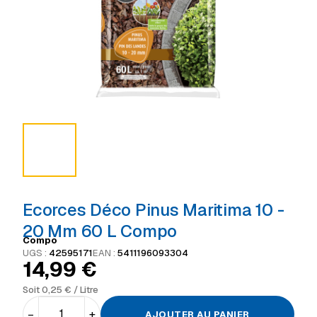
Ecorces Déco Pinus Maritima 10 -
20 Mm 60 L Compo
Compo
UGS :
42595171
EAN :
5411196093304
14,99
€
Soit
0,25
€
/ Litre
−
+
AJOUTER AU PANIER