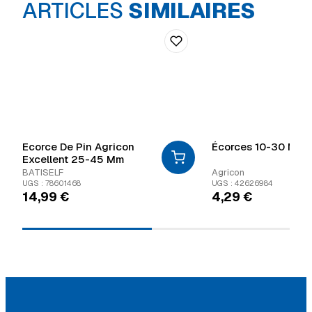
ARTICLES
SIMILAIRES
Ecorce De Pin Agricon
Écorces 10-30 Mm
Excellent 25-45 Mm
BATISELF
Agricon
UGS : 78601468
UGS : 42626984
14,99
€
4,29
€