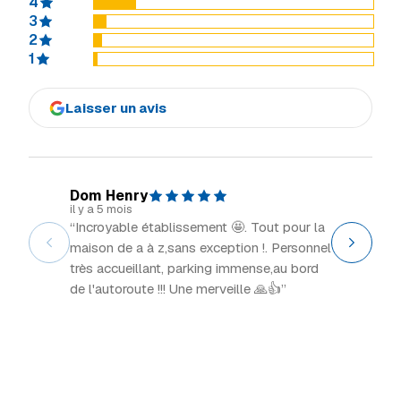
4
3
2
1
Laisser un avis
Dom Henry
Explor
il y a 5 mois
il y a 2 m
“Incroyable établissement 🤩. Tout pour la
“Grand 
maison de a à z,sans exception !. Personnel
intéress
très accueillant, parking immense,au bord
de l'autoroute !!! Une merveille 🙏👍”