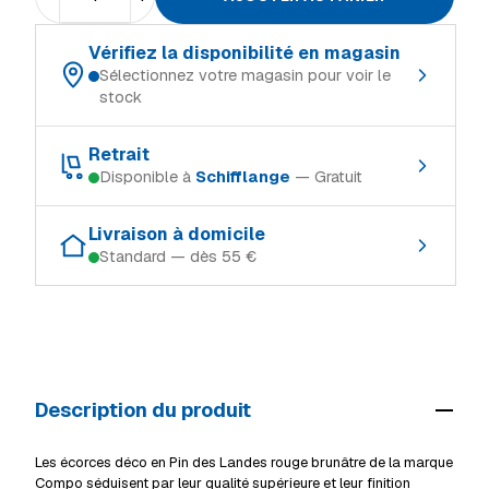
Vérifiez la disponibilité en magasin
Sélectionnez votre magasin pour voir le
stock
Choisissez votre magasin de référence :
Retrait
Disponible à
Schifflange
— Gratuit
Schifflange
En stock
Retrait gratuit dans le magasin où le produit est en stock :
Ingeldorf
En stock
Livraison à domicile
Standard — dès 55 €
Schifflange
En stock
Alzingen
En stock
Modes de livraison (Luxembourg, TTC) :
Ingeldorf
En stock
Mersch
En stock
Retrait en magasin
Gratuit
Alzingen
En stock
Livraison à domicile (standard)
55 €
Mersch
En stock
Description du produit
Livraison volumineux / camion
69 €
Voir tous les magasins
Détails livraison & retrait
Les écorces déco en Pin des Landes rouge brunâtre de la marque
Compo séduisent par leur qualité supérieure et leur finition