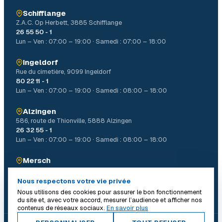
Schifflange
Z.A.C. Op Herbett, 3885 Schifflange
26 55 50 - 1
Lun – Ven : 07:00 – 19:00 · Samedi : 07:00 – 18:00
Ingeldorf
Rue du cimetière, 9099 Ingeldorf
80 22 11 - 1
Lun – Ven : 07:00 – 19:00 · Samedi : 08:00 – 18:00
Alzingen
586, route de Thionville, 5888 Alzingen
26 32 55 - 1
Lun – Ven : 07:00 – 19:00 · Samedi : 08:00 – 18:00
Mersch
4, Allée John W. Léonard Mierscherbierg, 7526 Mersch
26 32 31 - 1
Nous respectons votre vie privée
Lun – Ven : 07:00 – 19:00 · Samedi : 08:00 – 18:00
Nous utilisons des cookies pour assurer le bon fonctionnement
du site et, avec votre accord, mesurer l’audience et afficher nos
contenus de réseaux sociaux.
En savoir plus