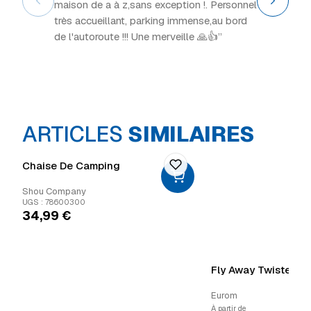
maison de a à z,sans exception !. Personnel
intéress
très accueillant, parking immense,au bord
de l'autoroute !!! Une merveille 🙏👍”
ARTICLES
SIMILAIRES
Chaise De Camping
Shou Company
UGS : 78600300
34,99
€
Fly Away Twister
Eurom
À partir de