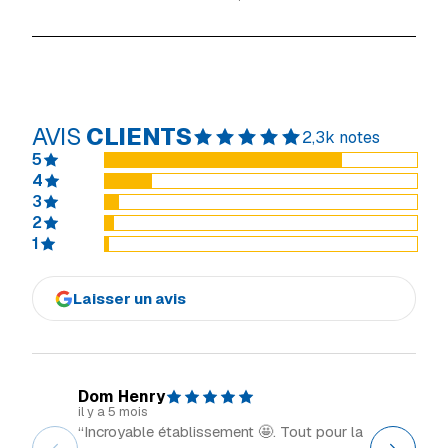
AVIS
CLIENTS
2,3k notes
5
4
3
2
1
Laisser un avis
Dom Henry
Explor
il y a 5 mois
il y a 2 m
“Incroyable établissement 🤩. Tout pour la
“Grand 