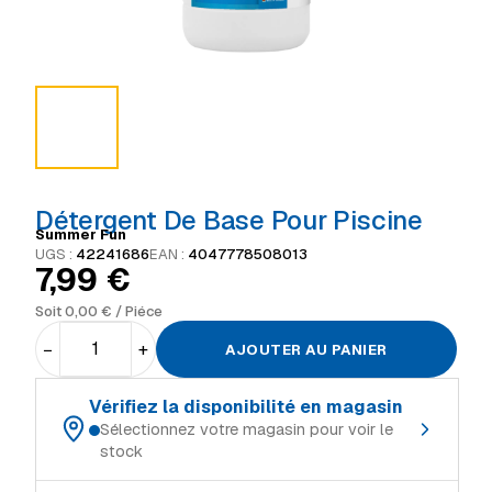
Détergent De Base Pour Piscine
Summer Fun
UGS :
42241686
EAN :
4047778508013
7,99
€
Soit
0,00
€
/ Piéce
−
+
AJOUTER AU PANIER
Vérifiez la disponibilité en magasin
Sélectionnez votre magasin pour voir le
stock
Choisissez votre magasin de référence :