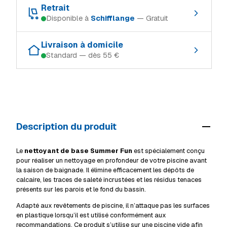
Retrait
Disponible à
Schifflange
— Gratuit
Schifflange
En stock
Retrait gratuit dans le magasin où le produit est en stock :
Ingeldorf
Rupture
Livraison à domicile
Standard — dès 55 €
Schifflange
En stock
Alzingen
Rupture
Modes de livraison (Luxembourg, TTC) :
Ingeldorf
Rupture
Mersch
Rupture
Retrait en magasin
Gratuit
Alzingen
Rupture
Livraison à domicile (standard)
55 €
Mersch
Rupture
Description du produit
Livraison volumineux / camion
69 €
Voir tous les magasins
Détails livraison & retrait
Le
nettoyant de base Summer Fun
est spécialement conçu
pour réaliser un nettoyage en profondeur de votre piscine avant
la saison de baignade. Il élimine efficacement les dépôts de
calcaire, les traces de saleté incrustées et les résidus tenaces
présents sur les parois et le fond du bassin.
Adapté aux revêtements de piscine, il n’attaque pas les surfaces
en plastique lorsqu’il est utilisé conformément aux
recommandations. Ce produit s’utilise sur une piscine vide afin