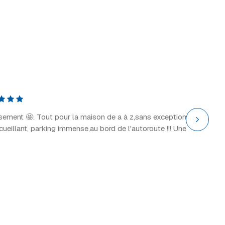
Explor
il y a 2 
ssement 🤩. Tout pour la maison de a à z,sans exception
“Grand 
ccueillant, parking immense,au bord de l'autoroute !!! Une