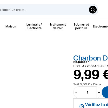
Luminaire/
Traitement
Sol, mur et
Maison
Électrom
Électricité
de l’air
peinture
Charbon D
Napoleon
UGS :
42753643
EAN :
9,99
Soit
0,00
€
/ Piéce
−
+
Vérifiez la