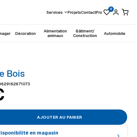
0
Services
Projets
Contact
Pro
Alimentation
Bâtiment/
énager
Décoration
Automobile
animaux
Construction
e Bois
0629162671073
€
AJOUTER AU PANIER
 disponibilité en magasin