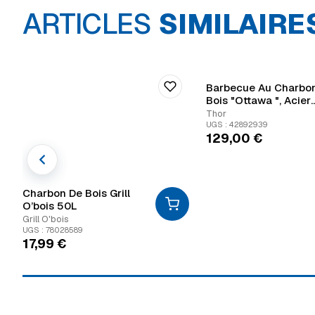
ARTICLES
SIMILAIRE
Barbecue Au Charbo
Bois "Ottawa ", Acier
Inoxydable
Thor
UGS : 42892939
129,00
€
Charbon De Bois Grill
O’bois 50L
Grill O'bois
UGS : 78028589
17,99
€