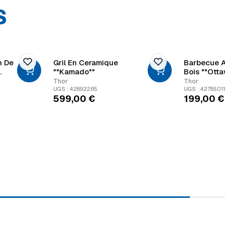
S
n De
Gril En Ceramique
Barbecue 
""Kamado""
Bois ""Otta
Thor
Thor
UGS : 42892265
UGS : 4278501
599,00
€
199,00
€