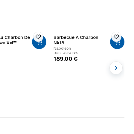
Au Charbon De
Barbecue A Charbon
wa Xxl""
Nk18
2
Napoleon
N
1
UGS : 42841889
U
189,00
€