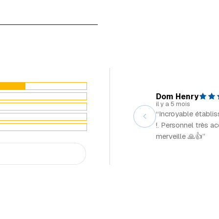
Dom Henry
il y a 5 mois
“Incroyable établi
!. Personnel très a
merveille 🙏👍”