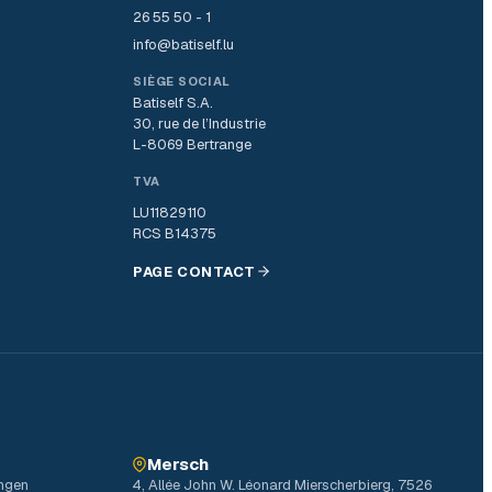
26 55 50 - 1
info@batiself.lu
SIÈGE SOCIAL
Batiself S.A.
30, rue de l’Industrie
L-8069 Bertrange
TVA
LU11829110
RCS B14375
PAGE CONTACT
Mersch
ingen
4, Allée John W. Léonard Mierscherbierg, 7526