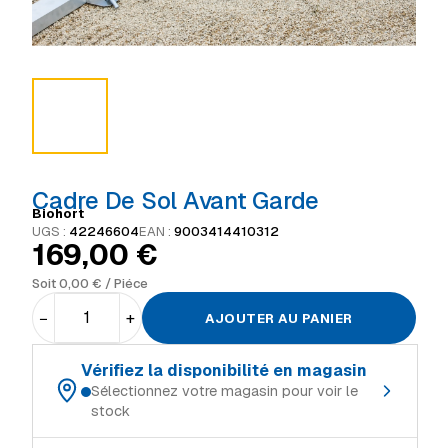
Cadre De Sol Avant Garde
Biohort
UGS :
42246604
EAN :
9003414410312
169,00
€
Soit
0,00
€
/ Piéce
−
+
AJOUTER AU PANIER
Vérifiez la disponibilité en magasin
Sélectionnez votre magasin pour voir le
stock
Choisissez votre magasin de référence :