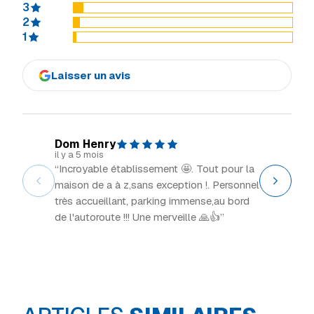
3
2
1
Laisser un avis
Dom Henry
Explor
il y a 5 mois
il y a 2 m
“Incroyable établissement 🤩. Tout pour la
“Grand 
maison de a à z,sans exception !. Personnel
intéress
très accueillant, parking immense,au bord
de l'autoroute !!! Une merveille 🙏👍”