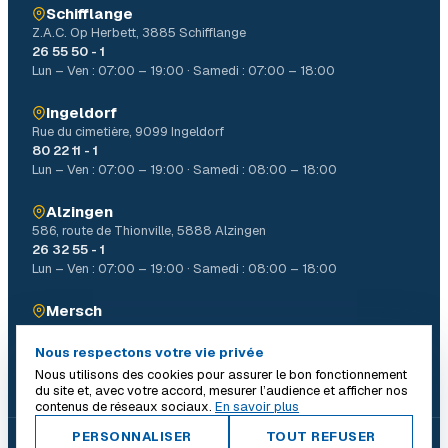
Schifflange
Z.A.C. Op Herbett, 3885 Schifflange
26 55 50 - 1
Lun – Ven : 07:00 – 19:00 · Samedi : 07:00 – 18:00
Ingeldorf
Rue du cimetière, 9099 Ingeldorf
80 22 11 - 1
Lun – Ven : 07:00 – 19:00 · Samedi : 08:00 – 18:00
Alzingen
586, route de Thionville, 5888 Alzingen
26 32 55 - 1
Lun – Ven : 07:00 – 19:00 · Samedi : 08:00 – 18:00
Mersch
4, Allée John W. Léonard Mierscherbierg, 7526 Mersch
26 32 31 - 1
Nous respectons votre vie privée
Lun – Ven : 07:00 – 19:00 · Samedi : 08:00 – 18:00
Nous utilisons des cookies pour assurer le bon fonctionnement
du site et, avec votre accord, mesurer l’audience et afficher nos
contenus de réseaux sociaux.
En savoir plus
PERSONNALISER
TOUT REFUSER
© 2026 Batiself. Tous droits réservés.
|