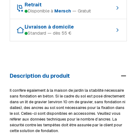
Retrait
Disponible à
Mersch
— Gratuit
Schifflange
Rupture
Retrait gratuit dans le magasin où le produit est en stock :
Ingeldorf
Rupture
Livraison à domicile
Standard — dès 55 €
Schifflange
Rupture
Alzingen
Rupture
Modes de livraison (Luxembourg, TTC) :
Ingeldorf
Rupture
Mersch
En stock
Retrait en magasin
Gratuit
Alzingen
Rupture
Livraison à domicile (standard)
55 €
Mersch
En stock
Description du produit
Livraison volumineux / camion
69 €
Voir tous les magasins
Détails livraison & retrait
Il confère également à la maison de jardin la stabilité nécessaire
sans fondation en béton. Si le cadre du sol est posé directement
dans un lit de gravier (environ 10 cm de gravier, sans fondation ni
dalles), des ancres au sol sont nécessaires pour la fixation dans
le sol. Celles-ci sont disponibles en accessoires. Veuillez vous
référer aux données techniques pour le nombre d’ancres. La
sécurité contre les tempêtes doit être assurée par le client pour
cette solution de fondation.