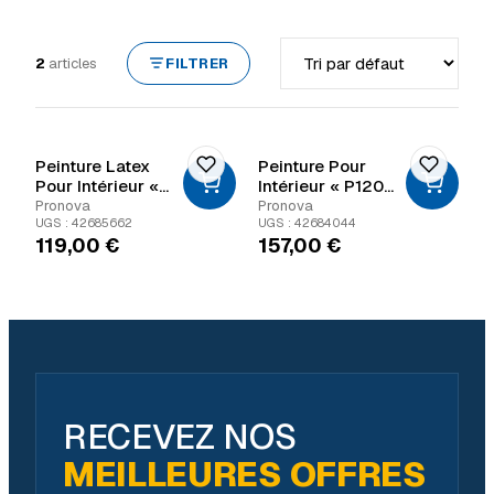
Trier par
2
articles
FILTRER
Peinture Latex
Peinture Pour
Pour Intérieur «
Intérieur « P120
P154 Acrylotex
Prestige Mat »
Pronova
Pronova
Satiné 10 »
UGS : 42685662
UGS : 42684044
119,00
€
157,00
€
RECEVEZ NOS
MEILLEURES OFFRES