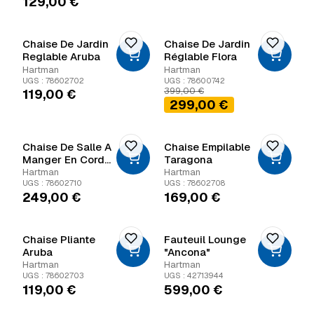
129,00
€
Chaise De Jardin
Chaise De Jardin
Reglable Aruba
Réglable Flora
Hartman
Hartman
UGS : 78602702
UGS : 78600742
Le prix initial était : 399
Le prix actuel est : 299,
399,00
€
119,00
€
299,00
€
Chaise De Salle A
Chaise Empilable
Manger En Corde
Taragona
Seville
Hartman
Hartman
UGS : 78602710
UGS : 78602708
249,00
€
169,00
€
Chaise Pliante
Fauteuil Lounge
Aruba
"Ancona"
Hartman
Hartman
UGS : 78602703
UGS : 42713944
119,00
€
599,00
€