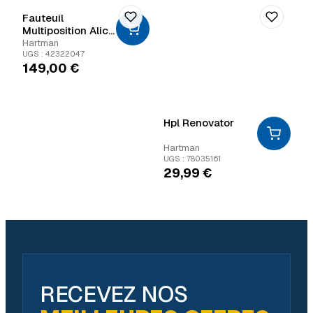
Fauteuil
Multiposition Alice
Comfort Recliner
Hartman
Gris
UGS : 42322047
149,00
€
Hpl Renovator
Hartman
UGS : 78035161
29,99
€
RECEVEZ NOS