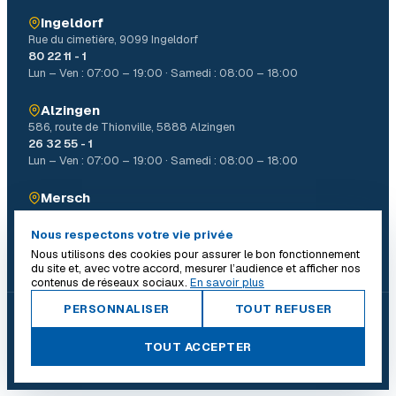
Ingeldorf
Rue du cimetière, 9099 Ingeldorf
80 22 11 - 1
Lun – Ven : 07:00 – 19:00 · Samedi : 08:00 – 18:00
Alzingen
586, route de Thionville, 5888 Alzingen
26 32 55 - 1
Lun – Ven : 07:00 – 19:00 · Samedi : 08:00 – 18:00
Mersch
4, Allée John W. Léonard Mierscherbierg, 7526 Mersch
26 32 31 - 1
Nous respectons votre vie privée
Lun – Ven : 07:00 – 19:00 · Samedi : 08:00 – 18:00
Nous utilisons des cookies pour assurer le bon fonctionnement
du site et, avec votre accord, mesurer l’audience et afficher nos
contenus de réseaux sociaux.
En savoir plus
PERSONNALISER
TOUT REFUSER
© 2026 Batiself. Tous droits réservés.
|
TOUT ACCEPTER
Conditions générales
Mentions légales
Politique de confidentialité
Confidentialité vidéosurveillance
Gérer les cookies