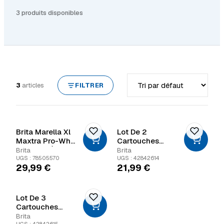
3 produits disponibles
Trier par
3
articles
FILTRER
Brita Marella Xl
Lot De 2
Maxtra Pro-Wh
Cartouches
Bid Filtre À Eau
Filtrantes Brita
Brita
Brita
3,5 Litres
Maxtra Pro All-In-1
UGS : 78505570
UGS : 42842614
29,99
€
21,99
€
Lot De 3
Cartouches
Filtrantes Brita
Brita
UGS : 42842615