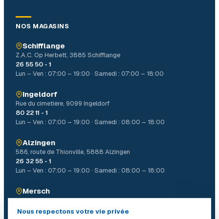
NOS MAGASINS
Schifflange
Z.A.C. Op Herbett, 3885 Schifflange
26 55 50 - 1
Lun – Ven : 07:00 – 19:00 · Samedi : 07:00 – 18:00
Ingeldorf
Rue du cimetière, 9099 Ingeldorf
80 22 11 - 1
Lun – Ven : 07:00 – 19:00 · Samedi : 08:00 – 18:00
Alzingen
586, route de Thionville, 5888 Alzingen
26 32 55 - 1
Lun – Ven : 07:00 – 19:00 · Samedi : 08:00 – 18:00
Mersch
4, Allée John W. Léonard Mierscherbierg, 7526 Mersch
26 32 31 - 1
Nous respectons votre vie privée
Lun – Ven : 07:00 – 19:00 · Samedi : 08:00 – 18:00