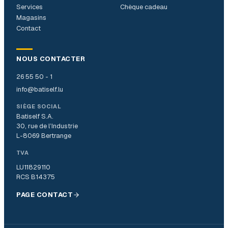
Services
Chèque cadeau
Magasins
Contact
NOUS CONTACTER
26 55 50 - 1
info@batiself.lu
SIÈGE SOCIAL
Batiself S.A.
30, rue de l’Industrie
L-8069 Bertrange
TVA
LU11829110
RCS B14375
PAGE CONTACT