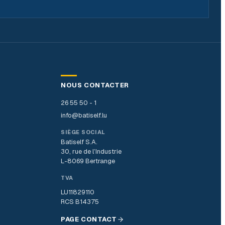
NOUS CONTACTER
26 55 50 - 1
info@batiself.lu
SIÈGE SOCIAL
Batiself S.A.
30, rue de l’Industrie
L-8069 Bertrange
TVA
LU11829110
RCS B14375
PAGE CONTACT