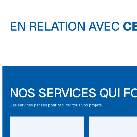
EN RELATION AVEC
C
Luminaire
extérieur
NOS SERVICES QUI F
Des services pensés pour faciliter tous vos projets.