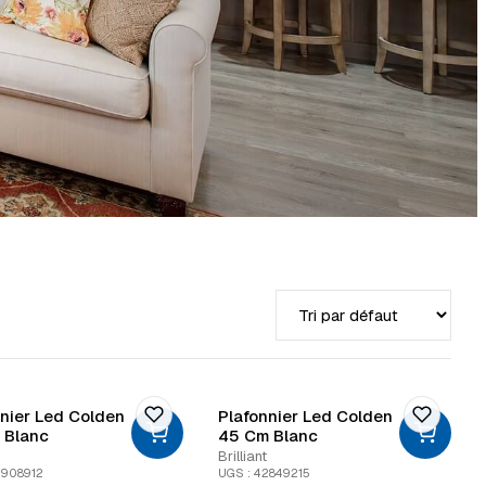
Trier par
nier Led Colden
Plafonnier Led Colden
 Blanc
45 Cm Blanc
Brilliant
2908912
UGS : 42849215