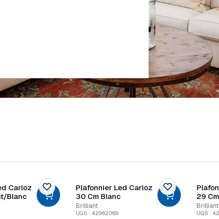
ed Carloz
Plafonnier Led Carloz
Plafon
t/Blanc
30 Cm Blanc
29 Cm
Brilliant
Brilliant
UGS : 42982089
UGS : 4