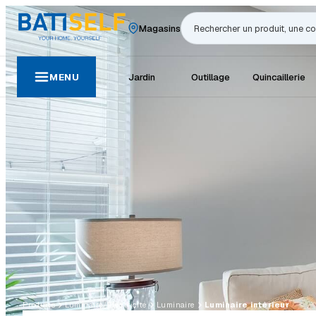
Magasins
Rechercher
MENU
Jardin
Outillage
Quincaillerie
Produits
Luminaire/Électricité
Luminaire
Luminaire intérieur