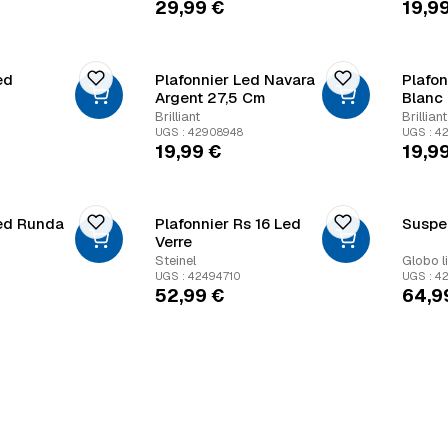
29,99
€
19,9
ed
Plafonnier Led Navara
Plafon
Argent 27,5 Cm
Blanc
Brilliant
Brilliant
UGS : 42908948
UGS : 4
19,99
€
19,9
Led Runda
Plafonnier Rs 16 Led
Suspe
Verre
Steinel
Globo l
UGS : 42494710
UGS : 4
52,99
€
64,9