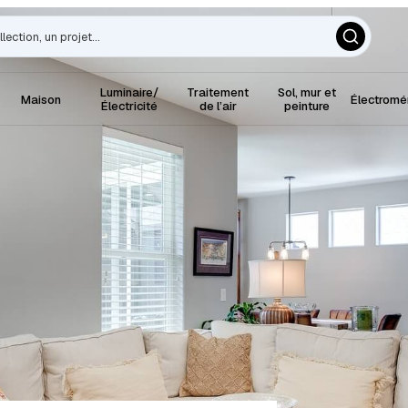
Luminaire/
Traitement
Sol, mur et
Maison
Électrom
Électricité
de l’air
peinture