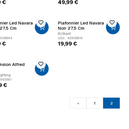
9
€
49,99
€
nier Led Navara
Plafonnier Led Navara
 27,5 Cm
Noir 27,5 Cm
Brilliant
2908954
UGS : 42908914
9
€
19,99
€
nsion Alfred
ighting
2963651
9
€
‹
1
2