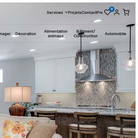
0
Services
Projets
Contact
Pro
Alimentation
Bâtiment/
énager
Décoration
Automobile
animaux
Construction